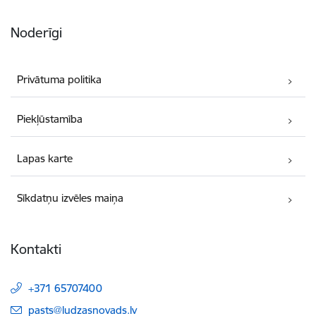
Noderīgi
Privātuma politika
Piekļūstamība
Lapas karte
Sīkdatņu izvēles maiņa
Kontakti
+371 65707400
E-pasts:
pasts@ludzasnovads.lv