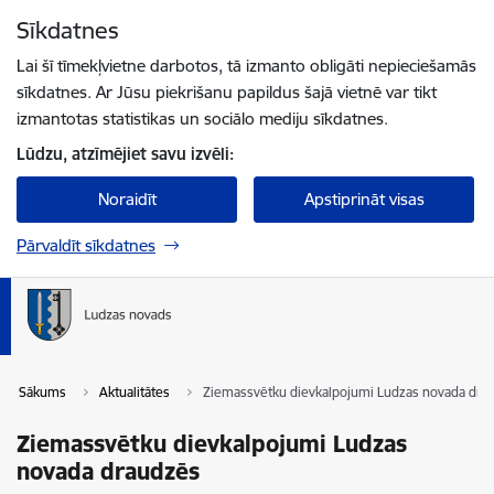
Pāriet uz lapas saturu
Sīkdatnes
Spied
lai meklētu
Enter
Lai šī tīmekļvietne darbotos, tā izmanto obligāti nepieciešamās
sīkdatnes. Ar Jūsu piekrišanu papildus šajā vietnē var tikt
izmantotas statistikas un sociālo mediju sīkdatnes.
Lūdzu, atzīmējiet savu izvēli:
Noraidīt
Apstiprināt visas
Pārvaldīt sīkdatnes
Sākums
Aktualitātes
Ziemassvētku dievkalpojumi Ludzas novada dra
Ziemassvētku dievkalpojumi Ludzas
novada draudzēs