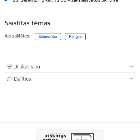
25. decembrī plkst. 15.00
–
Ziemassvētku Sv. Mise
Saistītas tēmas
Aktualitātes:
Sabiedrība
Reliģija
Drukāt lapu
Dalīties