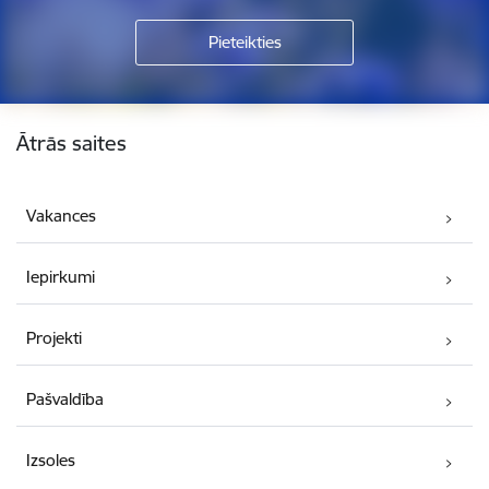
Kājene
Ātrās saites
Vakances
Iepirkumi
Projekti
Pašvaldība
Izsoles