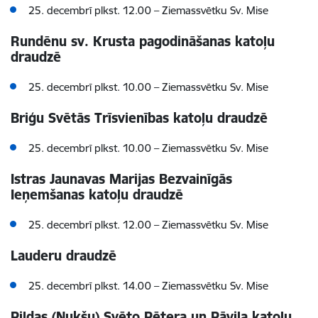
25. decembrī plkst. 12.00
–
Ziemassvētku Sv. Mise
Rundēnu sv. Krusta pagodināšanas katoļu
draudzē
25. decembrī plkst. 10.00
–
Ziemassvētku Sv. Mise
Briģu Svētās Trīsvienības katoļu draudzē
25. decembrī plkst. 10.00 –
Ziemassvētku
Sv. Mise
Istras Jaunavas Marijas Bezvainīgās
Ieņemšanas katoļu draudzē
25. decembrī plkst. 12.00 –
Ziemassvētku
Sv. Mise
Lauderu draudzē
25. decembrī plkst. 14.00 –
Ziemassvētku
Sv. Mise
Pildas (Ņukšu) Svēto Pētera un Pāvila katoļu