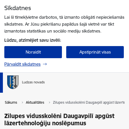
Pāriet uz lapas saturu
Sīkdatnes
Spied
lai meklētu
Enter
Lai šī tīmekļvietne darbotos, tā izmanto obligāti nepieciešamās
sīkdatnes. Ar Jūsu piekrišanu papildus šajā vietnē var tikt
izmantotas statistikas un sociālo mediju sīkdatnes.
Lūdzu, atzīmējiet savu izvēli:
Noraidīt
Apstiprināt visas
Pārvaldīt sīkdatnes
Sākums
Aktualitātes
Zilupes vidusskolēni Daugavpilī apgūst lāzerte
Zilupes vidusskolēni Daugavpilī apgūst
lāzertehnoloģiju noslēpumus