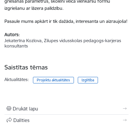
griešanas parametrus, skolēni veica vienkāršu formu
izgriešanu ar lāzera palīdzību.
Pasaule mums apkārt ir tik dažāda, interesanta un aizraujoša!
Autors:
Jekaterīna Kozlova, Zilupes vidusskolas pedagogs-karjeras
konsultants
Saistītas tēmas
Aktualitātes:
Projektu aktualitātes
Izglītība
Drukāt lapu
Dalīties