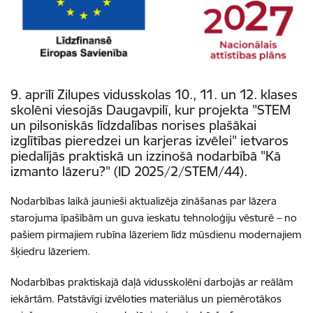
9. aprīlī Zilupes vidusskolas 10., 11. un 12. klases
skolēni viesojās Daugavpilī, kur projekta "STEM
un pilsoniskās līdzdalības norises plašākai
izglītības pieredzei un karjeras izvēlei" ietvaros
piedalījās praktiskā un izzinošā nodarbībā "Kā
izmanto lāzeru?" (ID 2025/2/STEM/44).
Nodarbības laikā jaunieši aktualizēja zināšanas par lāzera
starojuma īpašībām un guva ieskatu tehnoloģiju vēsturē – no
pašiem pirmajiem rubīna lāzeriem līdz mūsdienu modernajiem
šķiedru lāzeriem.
Nodarbības praktiskajā daļā vidusskolēni darbojās ar reālām
iekārtām. Patstāvīgi izvēloties materiālus un piemērotākos