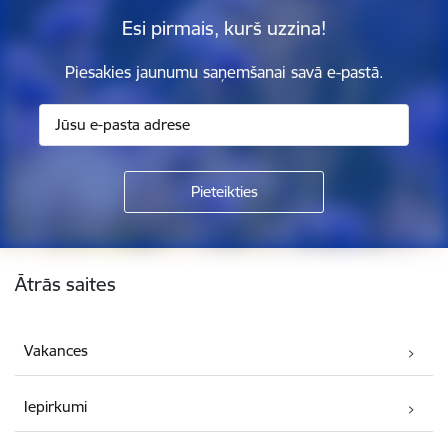
Esi pirmais, kurš uzzina!
Piesakies jaunumu saņemšanai savā e-pastā.
Kājene
Ātrās saites
Vakances
Iepirkumi