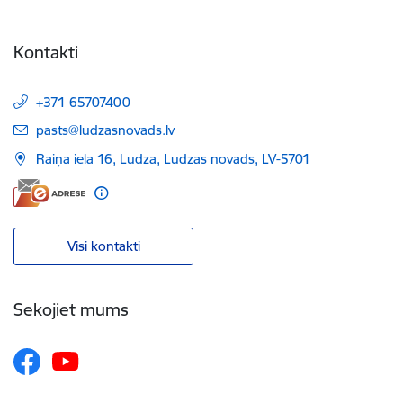
Kontakti
+371 65707400
E-pasts:
pasts@ludzasnovads.lv
Raiņa iela 16, Ludza, Ludzas novads, LV-5701
Visi kontakti
Sekojiet mums