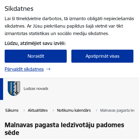
Pāriet uz lapas saturu
Sīkdatnes
Spied
lai meklētu
Enter
Lai šī tīmekļvietne darbotos, tā izmanto obligāti nepieciešamās
sīkdatnes. Ar Jūsu piekrišanu papildus šajā vietnē var tikt
izmantotas statistikas un sociālo mediju sīkdatnes.
Lūdzu, atzīmējiet savu izvēli:
Noraidīt
Apstiprināt visas
Pārvaldīt sīkdatnes
Sākums
Aktualitātes
Notikumu kalendārs
Malnavas pagasta Iedz
Malnavas pagasta Iedzīvotāju padomes
sēde