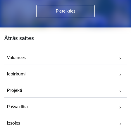
Kājene
Ātrās saites
Vakances
Iepirkumi
Projekti
Pašvaldība
Izsoles