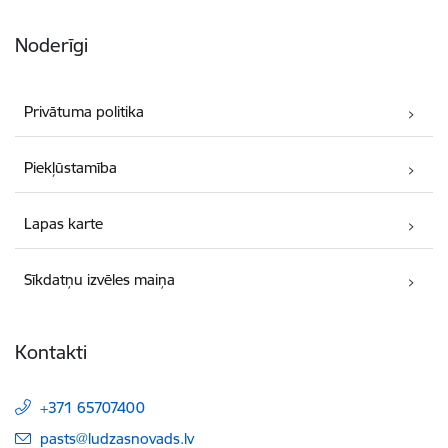
Noderīgi
Privātuma politika
Piekļūstamība
Lapas karte
Sīkdatņu izvēles maiņa
Kontakti
+371 65707400
E-pasts:
pasts@ludzasnovads.lv