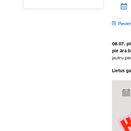
Pievie
08.07. p
pie āra b
jautru pi
Lietus g