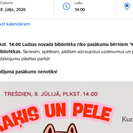
Datums
Laiks
8. jūlijs, 2026
14.00
not kalendāram
lkst. 14.00 Ludzas novada bibliotēka rīko pasākumu bērniem "
ibliotēkas.
Skriesim, spēlēsim, pildīsim aizraujošus uzdevumus un 
edzīvojumu pilsētas parkā!
adījumā pasākums nenotiks!