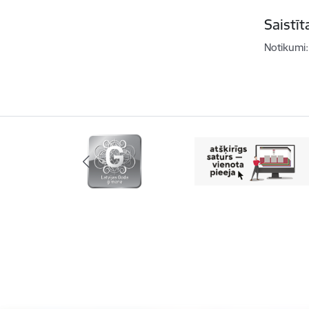
Saistī
Notikumi: