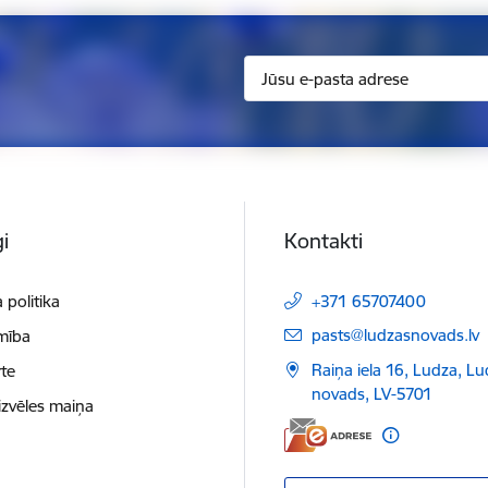
i
Kontakti
 politika
+371 65707400
E-pasts:
pasts@ludzasnovads.lv
mība
Raiņa iela 16, Ludza, L
te
novads, LV-5701
izvēles maiņa