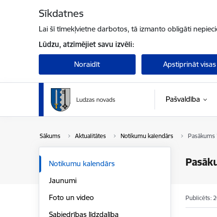
Pāriet uz lapas saturu
Sīkdatnes
Lai šī tīmekļvietne darbotos, tā izmanto obligāti nepiec
Lūdzu, atzīmējiet savu izvēli:
Noraidīt
Apstiprināt visas
Pašvaldība
Sākums
Aktualitātes
Notikumu kalendārs
Pasākums "K
Pasāku
Notikumu kalendārs
Jaunumi
Foto un video
Publicēts: 
Sabiedrības līdzdalība