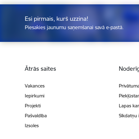
Esi pirmais, kurš uzzina!
Piesakies jaunumu saņemšanai savā e-pastā.
Kājene
Ātrās saites
Noderīg
Vakances
Privātuma
Iepirkumi
Piekļūsta
Projekti
Lapas kar
Pašvaldība
Sīkdatņu 
Izsoles