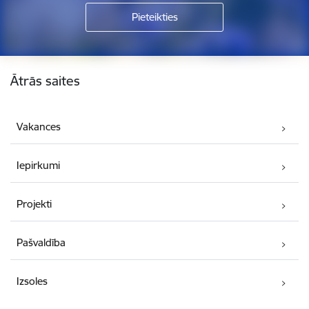
Kājene
Ātrās saites
Vakances
Iepirkumi
Projekti
Pašvaldība
Izsoles