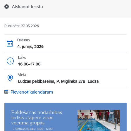
Atskaņot tekstu
Publicēts: 27.05.2026.
Datums
4. jūnijs, 2026
Laiks
16.00–17.00
Vieta
Ludzas peldbaseins, P. Miglinīka 27B, Ludza
Pievienot kalendāram