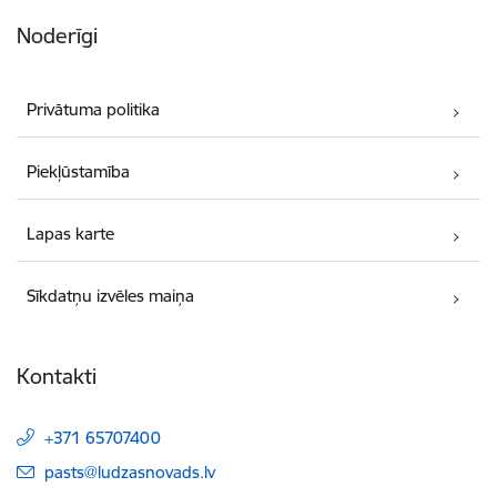
Noderīgi
Privātuma politika
Piekļūstamība
Lapas karte
Sīkdatņu izvēles maiņa
Kontakti
+371 65707400
E-pasts:
pasts@ludzasnovads.lv