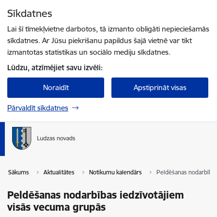
Pāriet uz lapas saturu
Sīkdatnes
Spied
lai meklētu
Enter
Lai šī tīmekļvietne darbotos, tā izmanto obligāti nepieciešamās
sīkdatnes. Ar Jūsu piekrišanu papildus šajā vietnē var tikt
izmantotas statistikas un sociālo mediju sīkdatnes.
Lūdzu, atzīmējiet savu izvēli:
Noraidīt
Apstiprināt visas
Pārvaldīt sīkdatnes
Sākums
Aktualitātes
Notikumu kalendārs
Peldēšanas nodarbības
Peldēšanas nodarbības iedzīvotājiem
visās vecuma grupās