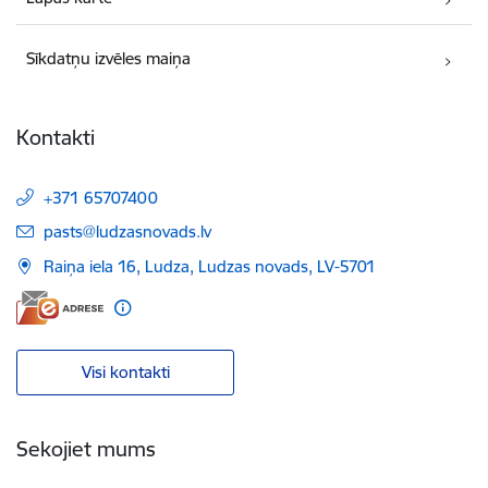
Sīkdatņu izvēles maiņa
Kontakti
+371 65707400
E-pasts:
pasts@ludzasnovads.lv
Raiņa iela 16, Ludza, Ludzas novads, LV-5701
Visi kontakti
Sekojiet mums