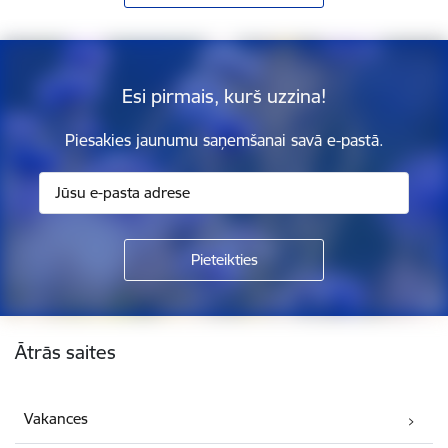
Esi pirmais, kurš uzzina!
Piesakies jaunumu saņemšanai savā e-pastā.
Kājene
Ātrās saites
Vakances