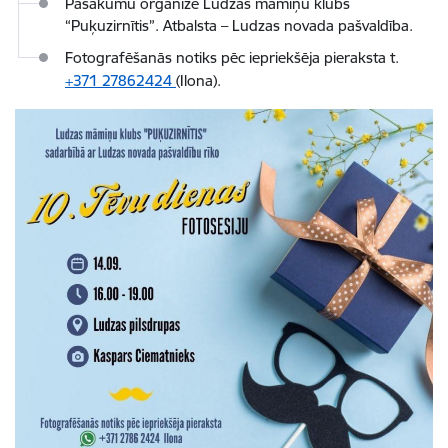
Pasākumu organizē Ludzas māmiņu klubs
“Puķuzirnītis”. Atbalsta – Ludzas novada pašvaldība.
Fotografēšanās notiks pēc iepriekšēja pieraksta t.
+371 27862424
(Ilona).