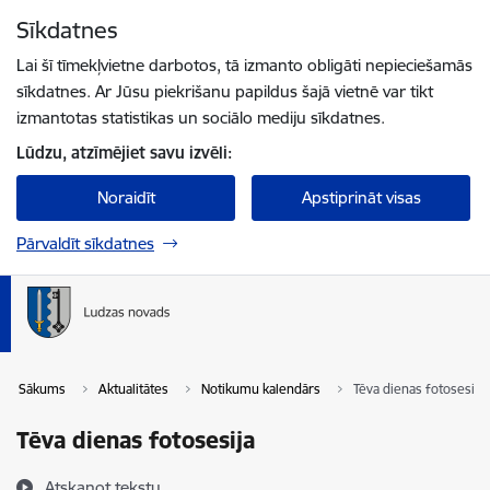
Pāriet uz lapas saturu
Sīkdatnes
Spied
lai meklētu
Enter
Lai šī tīmekļvietne darbotos, tā izmanto obligāti nepieciešamās
sīkdatnes. Ar Jūsu piekrišanu papildus šajā vietnē var tikt
izmantotas statistikas un sociālo mediju sīkdatnes.
Lūdzu, atzīmējiet savu izvēli:
Noraidīt
Apstiprināt visas
Pārvaldīt sīkdatnes
Sākums
Aktualitātes
Notikumu kalendārs
Tēva dienas fotosesija
Tēva dienas fotosesija
Atskaņot tekstu