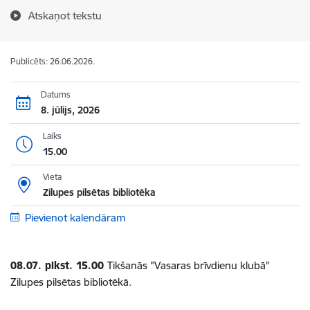
Atskaņot tekstu
Publicēts: 26.06.2026.
Datums
8. jūlijs, 2026
Laiks
15.00
Vieta
Zilupes pilsētas bibliotēka
Pievienot kalendāram
08.07. plkst. 15.00
Tikšanās "Vasaras brīvdienu klubā"
Zilupes pilsētas bibliotēkā.