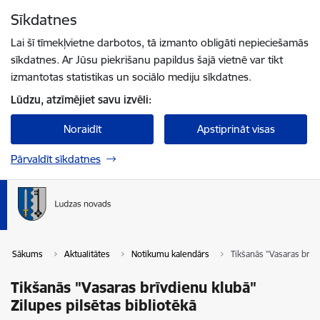
Pāriet uz lapas saturu
Sīkdatnes
Spied
lai meklētu
Enter
Lai šī tīmekļvietne darbotos, tā izmanto obligāti nepieciešamās
sīkdatnes. Ar Jūsu piekrišanu papildus šajā vietnē var tikt
izmantotas statistikas un sociālo mediju sīkdatnes.
Lūdzu, atzīmējiet savu izvēli:
Noraidīt
Apstiprināt visas
Pārvaldīt sīkdatnes
Sākums
Aktualitātes
Notikumu kalendārs
Tikšanās "Vasaras brīvd
Tikšanās "Vasaras brīvdienu klubā"
Zilupes pilsētas bibliotēkā