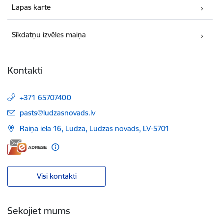
Lapas karte
Sīkdatņu izvēles maiņa
Kontakti
+371 65707400
E-pasts:
pasts@ludzasnovads.lv
Raiņa iela 16, Ludza, Ludzas novads, LV-5701
Visi kontakti
Sekojiet mums