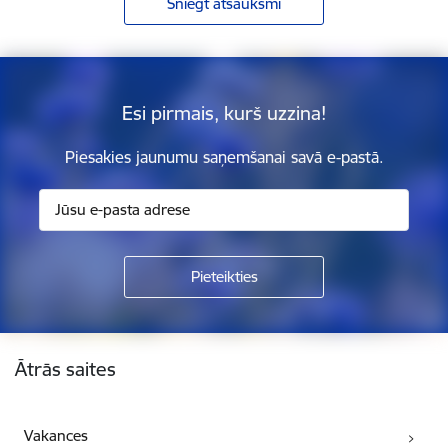
Sniegt atsauksmi
Esi pirmais, kurš uzzina!
Piesakies jaunumu saņemšanai savā e-pastā.
Kājene
Ātrās saites
Vakances