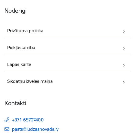
Noderīgi
Privātuma politika
Piekļūstamība
Lapas karte
Sīkdatņu izvēles maiņa
Kontakti
+371 65707400
E-pasts:
pasts@ludzasnovads.lv