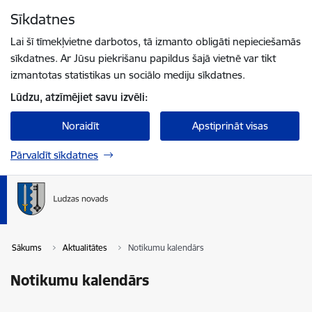
Pāriet uz lapas saturu
Sīkdatnes
Spied
lai meklētu
Enter
Lai šī tīmekļvietne darbotos, tā izmanto obligāti nepieciešamās
sīkdatnes. Ar Jūsu piekrišanu papildus šajā vietnē var tikt
izmantotas statistikas un sociālo mediju sīkdatnes.
Lūdzu, atzīmējiet savu izvēli:
Noraidīt
Apstiprināt visas
Pārvaldīt sīkdatnes
Sākums
Aktualitātes
Notikumu kalendārs
Notikumu kalendārs