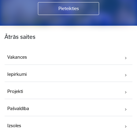
Kājene
Ātrās saites
Vakances
Iepirkumi
Projekti
Pašvaldība
Izsoles