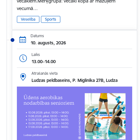
vecākiem.Mērķgrupa: vecāki kopā ar mazuļiem
vecumā…
Veselība
Sports
Datums
10. augusts, 2026
Laiks
13.00–14.00
Atrašanās vieta
Ludzas peldbaseins, P. Miglinīka 27B, Ludza