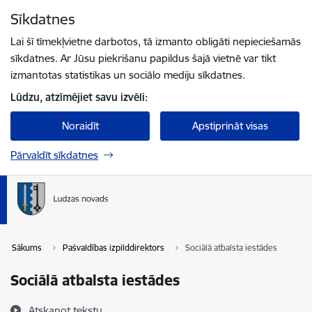
Pāriet uz lapas saturu
Sīkdatnes
Spied
lai meklētu
Enter
Lai šī tīmekļvietne darbotos, tā izmanto obligāti nepieciešamās
sīkdatnes. Ar Jūsu piekrišanu papildus šajā vietnē var tikt
izmantotas statistikas un sociālo mediju sīkdatnes.
Lūdzu, atzīmējiet savu izvēli:
Noraidīt
Apstiprināt visas
Pārvaldīt sīkdatnes
Sākums
Pašvaldības izpilddirektors
Sociālā atbalsta iestādes
Sociālā atbalsta iestādes
Atskaņot tekstu