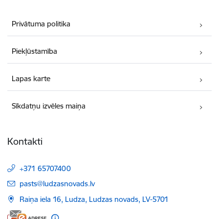
Privātuma politika
Piekļūstamība
Lapas karte
Sīkdatņu izvēles maiņa
Kontakti
+371 65707400
E-pasts:
pasts@ludzasnovads.lv
Raiņa iela 16, Ludza, Ludzas novads, LV-5701