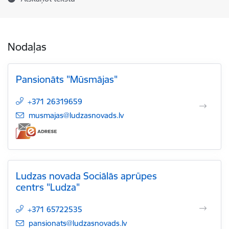
Nodaļas
Pansionāts "Mūsmājas"
+371 26319659
E-pasts:
musmajas@ludzasnovads.lv
Ludzas novada Sociālās aprūpes
centrs "Ludza"
+371 65722535
E-pasts:
pansionats@ludzasnovads.lv