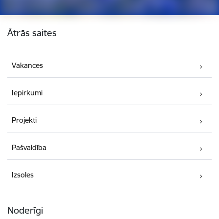
Kājene
Ātrās saites
Vakances
Iepirkumi
Projekti
Pašvaldība
Izsoles
Noderīgi