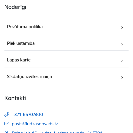
Noderīgi
Privātuma politika
Piekļūstamība
Lapas karte
Sīkdatņu izvēles maiņa
Kontakti
+371 65707400
E-pasts:
pasts@ludzasnovads.lv