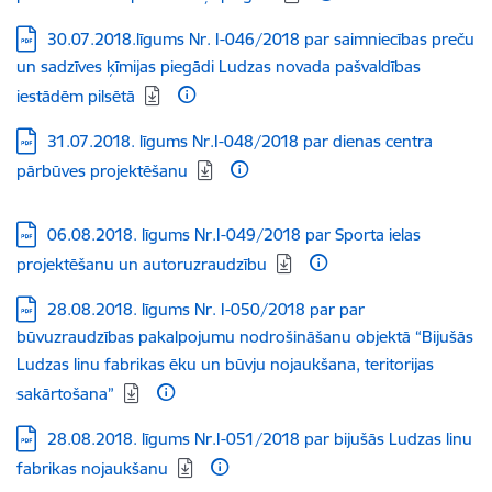
Lejupielādēt:
30.07.2018.līgums Nr. I-046/2018 par saimniecības preču
un sadzīves ķīmijas piegādi Ludzas novada pašvaldības
iestādēm pilsētā
Lejupielādēt:
31.07.2018. līgums Nr.I-048/2018 par dienas centra
pārbūves projektēšanu
Lejupielādēt:
06.08.2018. līgums Nr.I-049/2018 par Sporta ielas
projektēšanu un autoruzraudzību
Lejupielādēt:
28.08.2018. līgums Nr. I-050/2018 par par
būvuzraudzības pakalpojumu nodrošināšanu objektā “Bijušās
Ludzas linu fabrikas ēku un būvju nojaukšana, teritorijas
sakārtošana”
Lejupielādēt:
28.08.2018. līgums Nr.I-051/2018 par bijušās Ludzas linu
fabrikas nojaukšanu