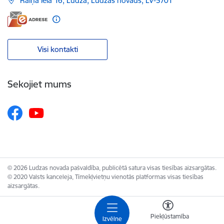
Raiņa iela 16, Ludza, Ludzas novads, LV-5701
Visi kontakti
Sekojiet mums
© 2026 Ludzas novada pašvaldība, publicētā satura visas tiesības aizsargātas.
© 2020 Valsts kanceleja, Tīmekļvietņu vienotās platformas visas tiesības
aizsargātas.
Piekļūstamība
Izvēlne