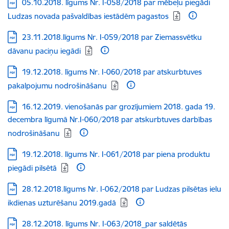
Lejupielādēt:
05.10.2018. līgums Nr. I-058/2018 par mēbeļu piegādi
Ludzas novada pašvaldības iestādēm pagastos
Lejupielādēt:
23.11.2018.līgums Nr. I-059/2018 par Ziemassvētku
dāvanu paciņu iegādi
Lejupielādēt:
19.12.2018. līgums Nr. I-060/2018 par atskurbtuves
pakalpojumu nodrošināšanu
Lejupielādēt:
16.12.2019. vienošanās par grozījumiem 2018. gada 19.
decembra līgumā Nr.I-060/2018 par atskurbtuves darbības
nodrošināšanu
Lejupielādēt:
19.12.2018. līgums Nr. I-061/2018 par piena produktu
piegādi pilsētā
Lejupielādēt:
28.12.2018.līgums Nr. I-062/2018 par Ludzas pilsētas ielu
ikdienas uzturēšanu 2019.gadā
Lejupielādēt:
28.12.2018. līgums Nr. I-063/2018_par saldētās