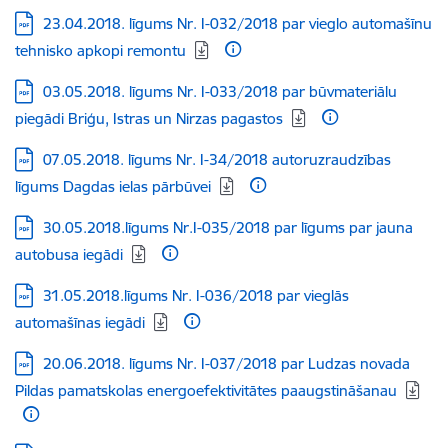
Lejupielādēt:
23.04.2018. līgums Nr. I-032/2018 par vieglo automašīnu
tehnisko apkopi remontu
Lejupielādēt:
03.05.2018. līgums Nr. I-033/2018 par būvmateriālu
piegādi Briģu, Istras un Nirzas pagastos
Lejupielādēt:
07.05.2018. līgums Nr. I-34/2018 autoruzraudzības
līgums Dagdas ielas pārbūvei
Lejupielādēt:
30.05.2018.līgums Nr.I-035/2018 par līgums par jauna
autobusa iegādi
Lejupielādēt:
31.05.2018.līgums Nr. I-036/2018 par vieglās
automašīnas iegādi
Lejupielādēt:
20.06.2018. līgums Nr. I-037/2018 par Ludzas novada
Pildas pamatskolas energoefektivitātes paaugstināšanau