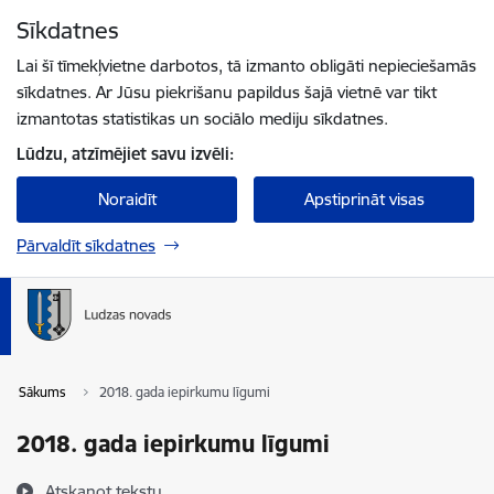
Pāriet uz lapas saturu
Sīkdatnes
Spied
lai meklētu
Enter
Lai šī tīmekļvietne darbotos, tā izmanto obligāti nepieciešamās
sīkdatnes. Ar Jūsu piekrišanu papildus šajā vietnē var tikt
izmantotas statistikas un sociālo mediju sīkdatnes.
Lūdzu, atzīmējiet savu izvēli:
Noraidīt
Apstiprināt visas
Pārvaldīt sīkdatnes
Sākums
2018. gada iepirkumu līgumi
2018. gada iepirkumu līgumi
Atskaņot tekstu