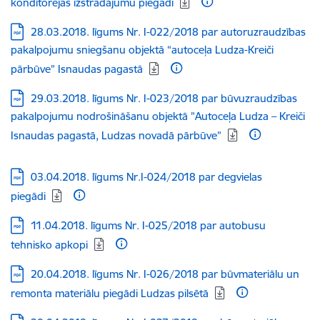
konditorejas izstrādājumu piegādi
Lejupielādēt:
28.03.2018. līgums Nr. I-022/2018 par autoruzraudzības
pakalpojumu sniegšanu objektā “autoceļa Ludza-Kreiči
pārbūve” Isnaudas pagastā
Lejupielādēt:
29.03.2018. līgums Nr. I-023/2018 par būvuzraudzības
pakalpojumu nodrošināšanu objektā ”Autoceļa Ludza – Kreiči
Isnaudas pagastā, Ludzas novadā pārbūve”
Lejupielādēt:
03.04.2018. līgums Nr.I-024/2018 par degvielas
piegādi
Lejupielādēt:
11.04.2018. līgums Nr. I-025/2018 par autobusu
tehnisko apkopi
Lejupielādēt:
20.04.2018. līgums Nr. I-026/2018 par būvmateriālu un
remonta materiālu piegādi Ludzas pilsētā