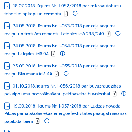
Lejupielādēt:
18.07.2018. līgums Nr. I-052/2018 par mikroautobusu
tehnisko apkopi un remontu
Lejupielādēt:
24.08.2018. līgums Nr. I-053/2018 par ceļa seguma
maiņu un trotuāra remontu Latgales ielā 238/240
Lejupielādēt:
24.08.2018. līgums Nr. I-054/2018 par ceļa seguma
maiņu Latgales ielā 94
Lejupielādēt:
25.09.2018. līgums Nr. I-055/2018 par ceļa seguma
maiņu Blaumaņa ielā 4A
Lejupielādēt:
01.10.2018.līgums Nr. I-056/2018 par būvuzraudzības
pakalpojumu nodrošināšanu peldbaseina būvniecībai
Lejupielādēt:
19.09.2018. līgums Nr. I-057/2018 par Ludzas novada
Pildas pamatskolas ēkas energoefektivitātes paaugstināšanas
papilddarbiem