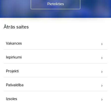
Kājene
Ātrās saites
Vakances
Iepirkumi
Projekti
Pašvaldība
Izsoles