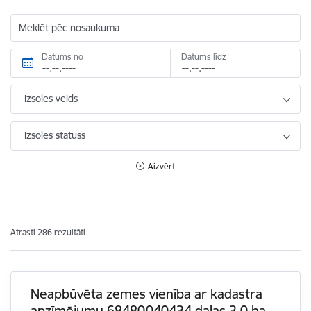
Meklēt pēc nosaukuma
Datums no
Datums līdz
Izsoles veids
Izsoles statuss
Aizvērt
Atrasti 286 rezultāti
Neapbūvēta zemes vienība ar kadastra
apzīmējumu 68480040434 daļas 3,0 ha