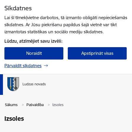
Pāriet uz lapas saturu
Sīkdatnes
Spied
lai meklētu
Enter
Lai šī tīmekļvietne darbotos, tā izmanto obligāti nepieciešamās
sīkdatnes. Ar Jūsu piekrišanu papildus šajā vietnē var tikt
izmantotas statistikas un sociālo mediju sīkdatnes.
Lūdzu, atzīmējiet savu izvēli:
Noraidīt
Apstiprināt visas
Pārvaldīt sīkdatnes
Sākums
Pašvaldība
Izsoles
Izsoles