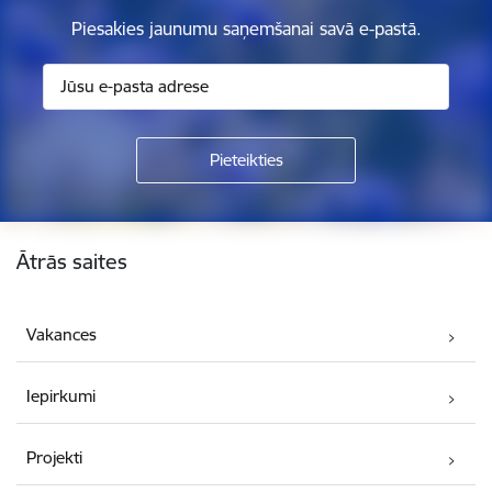
Piesakies jaunumu saņemšanai savā e-pastā.
Kājene
Ātrās saites
Vakances
Iepirkumi
Projekti