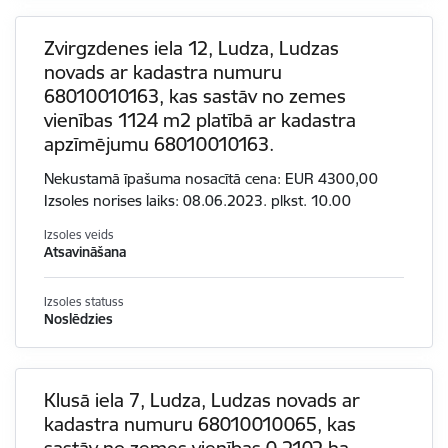
Zvirgzdenes iela 12, Ludza, Ludzas
novads ar kadastra numuru
68010010163, kas sastāv no zemes
vienības 1124 m2 platībā ar kadastra
apzīmējumu 68010010163.
Nekustamā īpašuma nosacītā cena: EUR 4300,00
Izsoles norises laiks: 08.06.2023. plkst. 10.00
Izsoles veids
Atsavināšana
Izsoles statuss
Noslēdzies
Klusā iela 7, Ludza, Ludzas novads ar
kadastra numuru 68010010065, kas
sastāv no zemes vienības 0,2102 ha