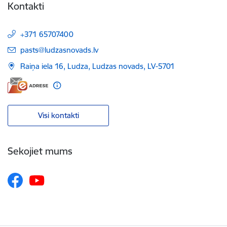
Kontakti
+371 65707400
E-pasts:
pasts@ludzasnovads.lv
Raiņa iela 16, Ludza, Ludzas novads, LV-5701
Visi kontakti
Sekojiet mums