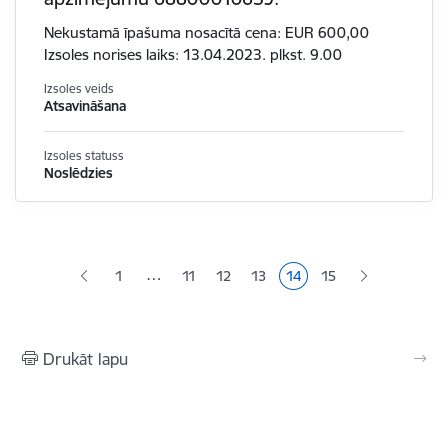
Nekustamā īpašuma nosacītā cena: EUR 600,00
Izsoles norises laiks: 13.04.2023. plkst. 9.00
Izsoles veids
Atsavināšana
Izsoles statuss
Noslēdzies
Lapošana
…
1
11
12
13
14
15
Lapa
Lapa
Lapa
Pašreizējā lapa
Lapa
Drukāt lapu