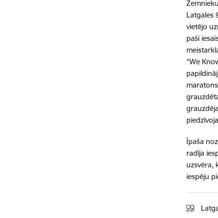
Zemnieku 
Latgales 
vietējo u
paši iesai
meistarkl
“We Know
papildinā
maratons 
grauzdētav
grauzdēja
piedzīvoj
Īpaša noz
radīja ies
uzsvēra, 
iespēju p
Latga