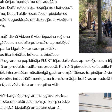
kulinārijas mantojumu un radošām
m. Dalībniekiem bija iespēja ne tikai iepazīt
u, bet arī aktīvi iesaistīties – piedaloties
asēs, degustācijās un diskusijās ar vietējiem
em.
irmajā dienā Vidzemē viesi iepazina reģiona
ātības un radošo potenciālu, apmeklējot
parku Līgatnē, kur caur praktisku
s tika izzinātas koka amatniecības
s. Programmu papildināja PLŪKT tējas darbnīcas apmeklējums un tēja
ūrā un produktu radīšanas procesā. Kulinārā pieredze tika baudīta P
s tiek interpretētas mūsdienīgā gastronomijā. Dienas turpinājumā vi
s piemērs industriālā mantojuma transformācijai kultūras un radoš
 izjust vēsturisku un mierpilnu vidi.
vizīti Latgalē, programma ieguva izteiktu
isko un kultūras dimensiju, kur pieredze
īta aktīvā līdzdalībā un autentiskumā.