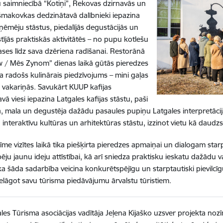
saimniecībā “Kotiņi”, Rekovas dzirnavās un
šmakovkas dedzinātavā dalībnieki iepazina
zņēmēju stāstus, piedalījās degustācijās un
stījās praktiskās aktivitātēs – no pupu kotlešu
ases līdz sava dzēriena radīšanai. Restorānā
 / Mēs Zynom” dienas laikā gūtās pieredzes
ja radošs kulinārais piedzīvojums – mini gaļas
vakariņās. Savukārt KUUP kafijas
ā viesi iepazina Latgales kafijas stāstu, paši
, mala un degustēja dažādu pasaules pupiņu Latgales interpretāc
a interaktīvu kultūras un arhitektūras stāstu, izzinot vietu kā daudz
īme vizītes laikā tika piešķirta pieredzes apmaiņai un dialogam sta
pēju jaunu ideju attīstībai, kā arī sniedza praktisku ieskatu dažādu va
ka šāda sadarbība veicina konkurētspējīgu un starptautiski pievilc
ielāgot savu tūrisma piedāvājumu ārvalstu tūristiem.
les Tūrisma asociācijas vadītāja Jeļena Kijaško uzsver projekta nozīm