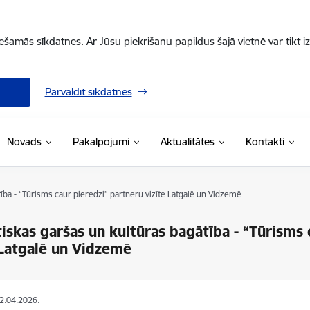
iešamās sīkdatnes. Ar Jūsu piekrišanu papildus šajā vietnē var tikt i
Pārvaldīt sīkdatnes
Novads
Pakalpojumi
Aktualitātes
Kontakti
ība - “Tūrisms caur pieredzi” partneru vizīte Latgalē un Vidzemē
iskas garšas un kultūras bagātība - “Tūrisms 
 Latgalē un Vidzemē
02.04.2026.