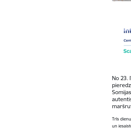
No 23. 
pieredz
Somijas
autenti
maršrut
Trīs dien
un iesais