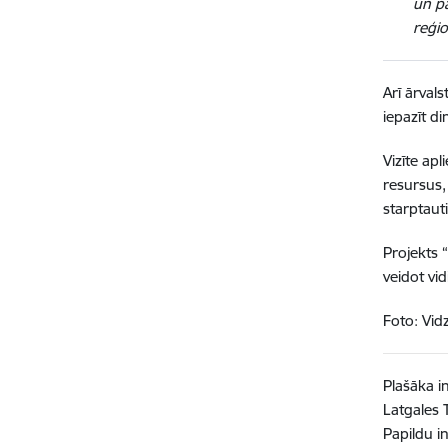
un pa
reģio
Arī ārvals
iepazīt d
Vizīte apl
resursus,
starptauti
Projekts 
veidot vid
Foto: Vid
Plašāka i
Latgales 
Papildu 