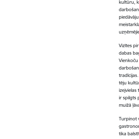
kultūru, 
darbošanā
piedāvājum
meistarkl
uzņēmēji
Vizītes p
dabas bag
Vienkoču 
darbošano
tradīcija
tēju kult
izejviela
ir spilgt
muižā ļāva
Turpinot 
gastronom
tika balst