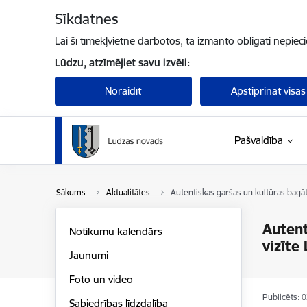
Pāriet uz lapas saturu
Sīkdatnes
Lai šī tīmekļvietne darbotos, tā izmanto obligāti nepiec
Lūdzu, atzīmējiet savu izvēli:
Noraidīt
Apstiprināt visas
Pašvaldība
Sākums
Aktualitātes
Autentiskas garšas un kultūras bagāt
Autent
Notikumu kalendārs
vizīte
Jaunumi
Foto un video
Publicēts: 
Sabiedrības līdzdalība