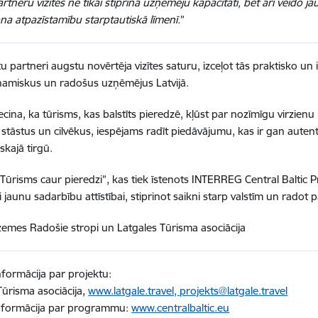
rtneru vizītes ne tikai stiprina uzņēmēju kapacitāti, bet arī veido j
na atpazīstamību starptautiskā līmenī.
”
tu partneri augstu novērtēja vizītes saturu, izceļot tās praktisko un
inamiskus un radošus uzņēmējus Latvijā.
iecina, ka tūrisms, kas balstīts pieredzē, kļūst par nozīmīgu virzienu
 stāstus un cilvēkus, iespējams radīt piedāvājumu, kas ir gan auten
skajā tirgū.
“Tūrisms caur pieredzi”, kas tiek īstenots INTERREG Central Balti
i jaunu sadarbību attīstībai, stiprinot saikni starp valstīm un radot
zemes Radošie stropi un Latgales Tūrisma asociācija
nformācija par projektu:
Tūrisma asociācija,
www.latgale.travel,
projekts@latgale.travel
informācija par programmu:
www.centralbaltic.eu