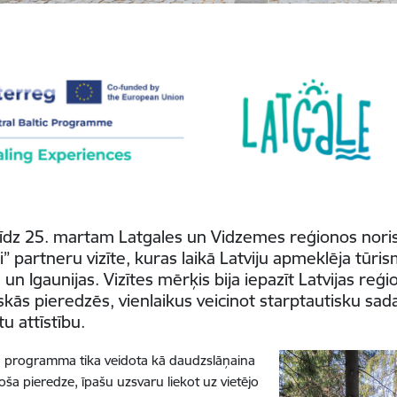
līdz 25. martam Latgales un Vidzemes reģionos noris
i” partneru vizīte, kuras laikā Latviju apmeklēja tūr
 un Igaunijas. Vizītes mērķis bija iepazīt Latvijas reģ
skās pieredzēs, vienlaikus veicinot starptautisku sa
u attīstību.
u programma tika veidota kā daudzslāņaina
toša pieredze, īpašu uzsvaru liekot uz vietējo