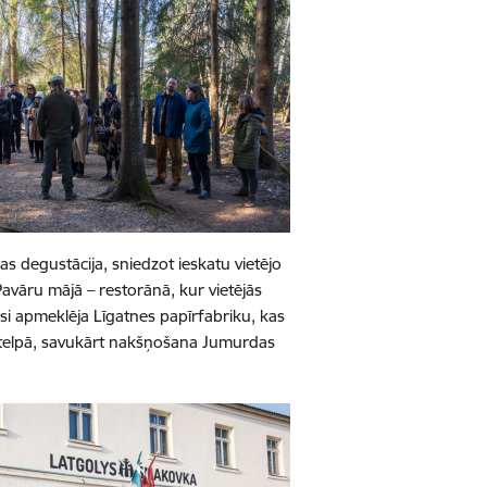
s degustācija, sniedzot ieskatu vietējo
avāru mājā – restorānā, kur vietējās
esi apmeklēja Līgatnes papīrfabriku, kas
ā telpā, savukārt nakšņošana Jumurdas