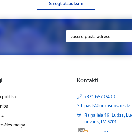
Sniegt atsauksmi
i
Kontakti
 politika
+371 65707400
E-pasts:
pasts@ludzasnovads.lv
mība
Raiņa iela 16, Ludza, L
te
novads, LV-5701
izvēles maiņa