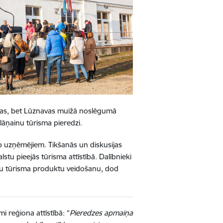
ijas, bet Lūznavas muižā noslēgumā
slāņainu tūrisma pieredzi.
rp uzņēmējiem. Tikšanās un diskusijas
lstu pieejās tūrisma attīstībā. Dalībnieki
īgu tūrisma produktu veidošanu, dod
i reģiona attīstībā: “
Pieredzes apmaiņa