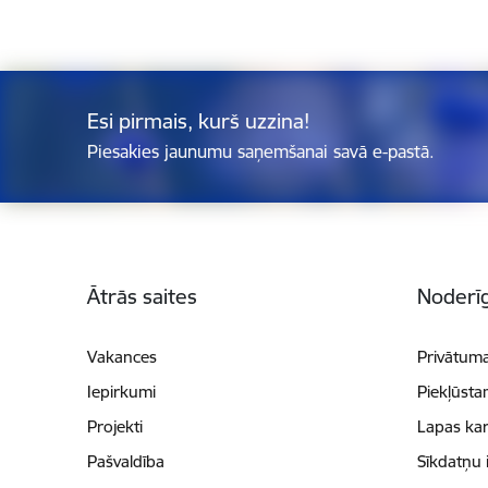
Esi pirmais, kurš uzzina!
Piesakies jaunumu saņemšanai savā e-pastā.
Kājene
Ātrās saites
Noderīg
Vakances
Privātuma
Iepirkumi
Piekļūsta
Projekti
Lapas kar
Pašvaldība
Sīkdatņu 