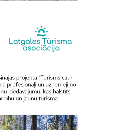
inājās projekta “Tūrisms caur
isma profesionāļi un uzņēmēji no
ionu piedāvājumu, kas balstīts
darbību un jaunu tūrisma