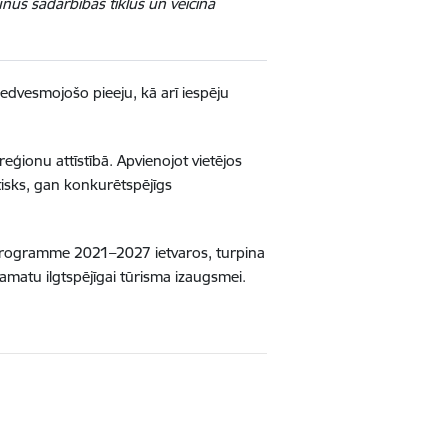
aunus sadarbības tīklus un veicina
 iedvesmojošo pieeju, kā arī iespēju
 reģionu attīstībā. Apvienojot vietējos
tisks, gan konkurētspējīgs
c Programme 2021–2027 ietvaros, turpina
 pamatu ilgtspējīgai tūrisma izaugsmei.