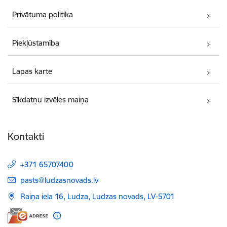
Privātuma politika
Piekļūstamība
Lapas karte
Sīkdatņu izvēles maiņa
Kontakti
+371 65707400
E-pasts:
pasts@ludzasnovads.lv
Raiņa iela 16, Ludza, Ludzas novads, LV-5701