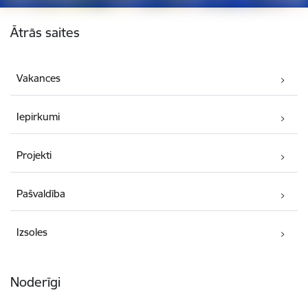
Kājene
Ātrās saites
Vakances
Iepirkumi
Projekti
Pašvaldība
Izsoles
Noderīgi