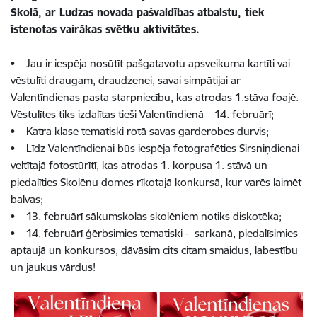
Skolā, ar Ludzas novada pašvaldības atbalstu, tiek
īstenotas vairākas svētku aktivitātes.
• Jau ir iespēja nosūtīt pašgatavotu apsveikuma kartīti vai
vēstulīti draugam, draudzenei, savai simpātijai ar
Valentīndienas pasta starpniecību, kas atrodas 1.stāva foajē.
Vēstulītes tiks izdalītas tieši Valentīndienā – 14. februārī;
• Katra klase tematiski rotā savas garderobes durvis;
• Līdz Valentīndienai būs iespēja fotografēties Sirsniņdienai
veltītajā fotostūrītī, kas atrodas 1. korpusa 1. stāvā un
piedalīties Skolēnu domes rīkotajā konkursā, kur varēs laimēt
balvas;
• 13. februārī sākumskolas skolēniem notiks diskotēka;
• 14. februārī ģērbsimies tematiski - sarkanā, piedalīsimies
aptaujā un konkursos, dāvāsim cits citam smaidus, labestību
un jaukus vārdus!