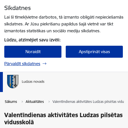
Pāriet uz lapas saturu
Sīkdatnes
Spied
lai meklētu
Enter
Lai šī tīmekļvietne darbotos, tā izmanto obligāti nepieciešamās
sīkdatnes. Ar Jūsu piekrišanu papildus šajā vietnē var tikt
izmantotas statistikas un sociālo mediju sīkdatnes.
Lūdzu, atzīmējiet savu izvēli:
Noraidīt
Apstiprināt visas
Pārvaldīt sīkdatnes
Sākums
Aktualitātes
Valentīndienas aktivitātes Ludzas pilsētas viduss
Valentīndienas aktivitātes Ludzas pilsētas
vidusskolā