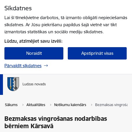
Pāriet uz lapas saturu
Sīkdatnes
Spied
lai meklētu
Enter
Lai šī tīmekļvietne darbotos, tā izmanto obligāti nepieciešamās
sīkdatnes. Ar Jūsu piekrišanu papildus šajā vietnē var tikt
izmantotas statistikas un sociālo mediju sīkdatnes.
Lūdzu, atzīmējiet savu izvēli:
Noraidīt
Apstiprināt visas
Pārvaldīt sīkdatnes
Sākums
Aktualitātes
Notikumu kalendārs
Bezmaksas vingrošana
Bezmaksas vingrošanas nodarbības
bērniem Kārsavā