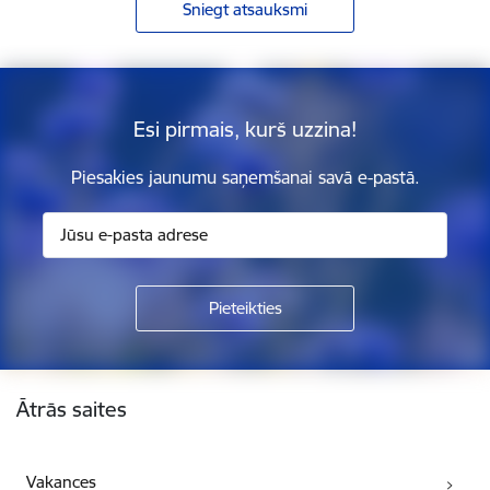
Sniegt atsauksmi
Esi pirmais, kurš uzzina!
Piesakies jaunumu saņemšanai savā e-pastā.
Kājene
Ātrās saites
Vakances