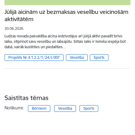
Jūlijā aicinām uz bezmaksas veselību veicinošām
aktivitātēm
30.06.2026.
Ludzas novada pašvaldība aicina iedzīvotājus arī jūlijā aktīvi pavadīt brīvo
laiku, stiprinot savu veselību un labsajūtu. Siltais laiks ir lieliska iespēja būt
dabā, vairāk kustēties un piedalīties…
Projekts Nr.4.1.2.2/1/24/I/007
Veselība
Sports
Saistītas tēmas
Notikumi:
Bērniem
Veselība
Sports