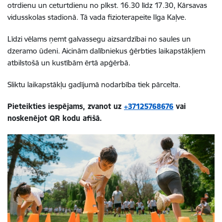
otrdienu un ceturtdienu no plkst. 16.30 līdz 17.30,
Kārsavas
vidusskolas stadionā. Tā vada
fizioterapeite Ilga Kaļve.
Līdzi vēlams ņemt galvassegu aizsardzībai no saules un
dzeramo ūdeni.
Aicinām dalībniekus ģērbties laikapstākļiem
atbilstošā un kustībām ērtā apģērbā.
Sliktu laikapstākļu gadījumā nodarbība tiek pārcelta.
Pieteikties iespējams, zvanot uz
+37125768676
vai
noskenējot QR kodu afišā.