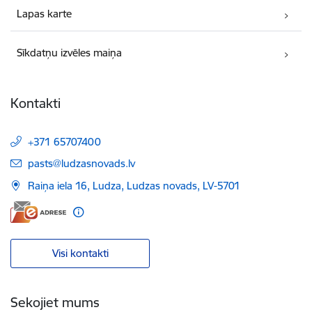
Lapas karte
Sīkdatņu izvēles maiņa
Kontakti
+371 65707400
E-pasts:
pasts@ludzasnovads.lv
Raiņa iela 16, Ludza, Ludzas novads, LV-5701
Visi kontakti
Sekojiet mums