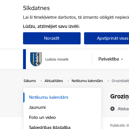
Pāriet uz lapas saturu
Sīkdatnes
Lai šī tīmekļvietne darbotos, tā izmanto obligāti nepiec
Lūdzu, atzīmējiet savu izvēli:
Noraidīt
Apstiprināt visas
Pašvaldība
Sākums
Aktualitātes
Notikumu kalendārs
Groziņball
Groziņ
Notikumu kalendārs
Jaunumi
Atska
Foto un video
Publicēts: 
Sabiedrības līdzdalība