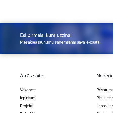
Esi pirmais, kurš uzzina!
Piesakies jaunumu saņemšanai savā e-pastā.
Kājene
Ātrās saites
Noderīg
Vakances
Privātuma
Iepirkumi
Piekļūsta
Projekti
Lapas kar