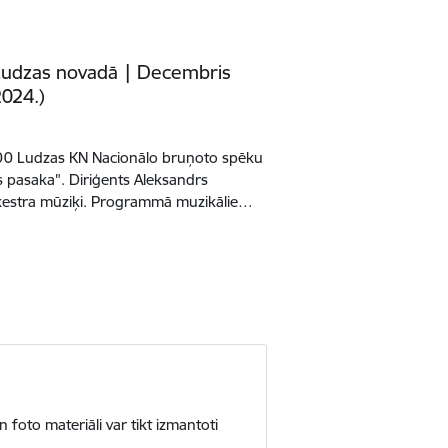
 Ludzas novadā | Decembris
2024.)
8.00 Ludzas KN Nacionālo bruņoto spēku
 pasaka". Diriģents Aleksandrs
orķestra mūziķi. Programmā muzikālie…
 foto materiāli var tikt izmantoti