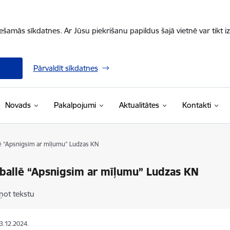
iešamās sīkdatnes. Ar Jūsu piekrišanu papildus šajā vietnē var tikt i
Pārvaldīt sīkdatnes
Novads
Pakalpojumi
Aktualitātes
Kontakti
ē “Apsnigsim ar mīļumu” Ludzas KN
ballē “Apsnigsim ar mīļumu” Ludzas KN
ņot tekstu
03.12.2024.