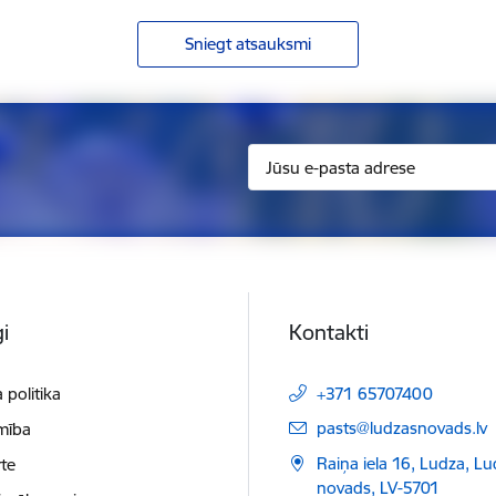
Sniegt atsauksmi
i
Kontakti
 politika
+371 65707400
E-pasts:
pasts@ludzasnovads.lv
mība
Raiņa iela 16, Ludza, L
te
novads, LV-5701