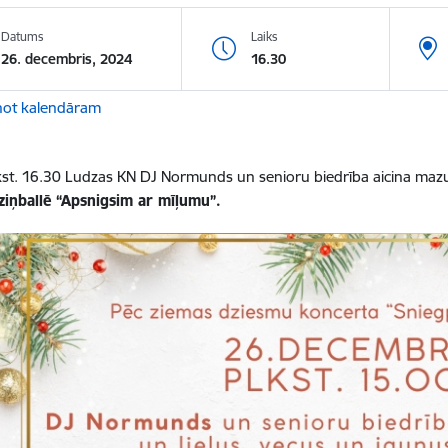
Datums
Laiks
26. decembris, 2024
16.30
not kalendāram
kst. 16.30 Ludzas KN DJ Normunds un senioru biedrība aicina mazus 
ziņballē
“Apsnigsim ar mīļumu”.