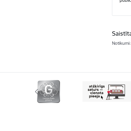
publi
Saistī
Notikumi: