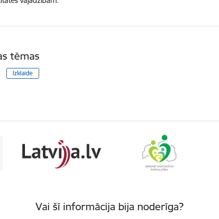
citātes vajadzībām.
tas tēmas
Izklaide
Vai šī informācija bija noderīga?