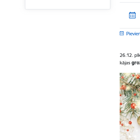
Pievie
26.12. pl
kājas
gro