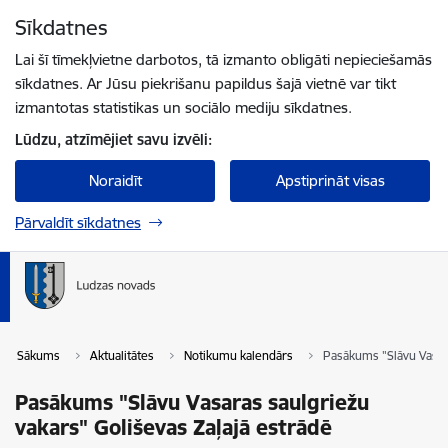
Pāriet uz lapas saturu
Sīkdatnes
Spied
lai meklētu
Enter
Lai šī tīmekļvietne darbotos, tā izmanto obligāti nepieciešamās
sīkdatnes. Ar Jūsu piekrišanu papildus šajā vietnē var tikt
izmantotas statistikas un sociālo mediju sīkdatnes.
Lūdzu, atzīmējiet savu izvēli:
Noraidīt
Apstiprināt visas
Pārvaldīt sīkdatnes
Sākums
Aktualitātes
Notikumu kalendārs
Pasākums "Slāvu Vasara
Pasākums "Slāvu Vasaras saulgriežu
vakars" Goliševas Zaļajā estrādē