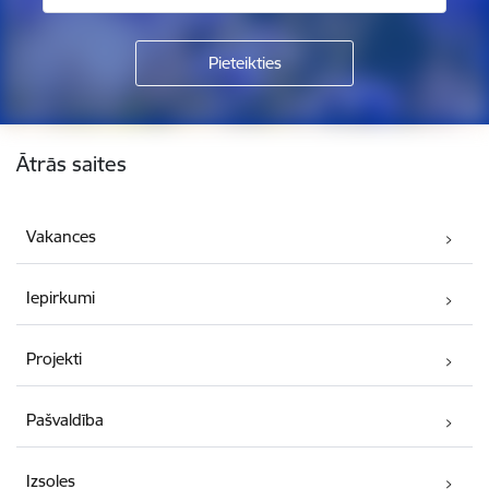
Kājene
Ātrās saites
Vakances
Iepirkumi
Projekti
Pašvaldība
Izsoles