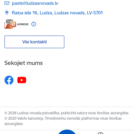
E-pasts:
pasts@ludzasnovads.lv
Raiņa iela 16, Ludza, Ludzas novads, LV-5701
Visi kontakti
Sekojiet mums
© 2026 Ludzas novada pašvaldība, publicētā satura visas tiesības aizsargātas.
© 2020 Valsts kanceleja, Tīmekļvietņu vienotās platformas visas tiesības
aizsargātas.