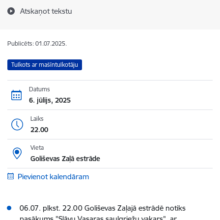
Atskaņot tekstu
Publicēts: 01.07.2025.
Tulkots ar mašīntulkotāju
Datums
6. jūlijs, 2025
Laiks
22.00
Vieta
Goliševas Zaļā estrāde
Pievienot kalendāram
06.07. plkst. 22.00 Goliševas Zaļajā estrādē notiks
pasākums "Slāvu Vasaras saulgriežu vakars", ar