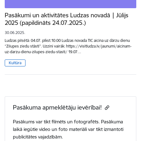
Pasākumi un aktivitātes Ludzas novadā | Jūlijs
2025 (papildināts 24.07.2025.)
30.06.2025.
Ludzas pilsētā: 04.07. plkst.10.00 Ludzas novada TIC aicina uz dārzu dienu
“Zilupes ziedu stāsti”. Uzzini vairāk: https://visitludza.lv/jaunumi/aicinam-
uz-darzu-dienu-zilupes-ziedu-stasti/ 19.07…
Kultūra
Pasākuma apmeklētāju ievērībai!
Pasākums var tikt filmēts un fotografēts. Pasākuma
laikā iegūtie video un foto materiāli var tikt izmantoti
publicitātes vajadzībām.