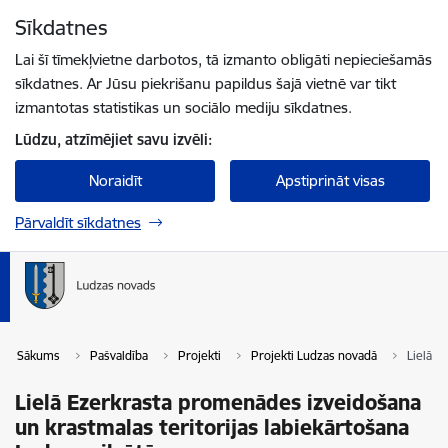
Pāriet uz lapas saturu
Sīkdatnes
Spied
lai meklētu
Enter
Lai šī tīmekļvietne darbotos, tā izmanto obligāti nepieciešamās
sīkdatnes. Ar Jūsu piekrišanu papildus šajā vietnē var tikt
izmantotas statistikas un sociālo mediju sīkdatnes.
Lūdzu, atzīmējiet savu izvēli:
Noraidīt
Apstiprināt visas
Pārvaldīt sīkdatnes
Sākums
Pašvaldība
Projekti
Projekti Ludzas novadā
Lielā E
Lielā Ezerkrasta promenādes izveidošana
un krastmalas teritorijas labiekārtošana