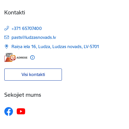
Kontakti
+371 65707400
E-pasts:
pasts@ludzasnovads.lv
Raiņa iela 16, Ludza, Ludzas novads, LV-5701
Visi kontakti
Sekojiet mums