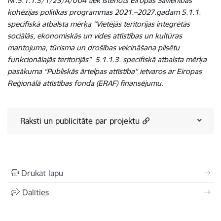
Nr.5.1.1.3/1/23/A/004 tiek īstenots Eiropas Savienības
kohēzijas politikas programmas 2021.–2027.gadam 5.1.1.
specifiskā atbalsta mērķa “Vietējās teritorijas integrētās
sociālās, ekonomiskās un vides attīstības un kultūras
mantojuma, tūrisma un drošības veicināšana pilsētu
funkcionālajās teritorijās” 5.1.1.3. specifiskā atbalsta mērķa
pasākuma “Publiskās ārtelpas attīstība” ietvaros ar Eiropas
Reģionālā attīstības fonda (ERAF) finansējumu.
Raksti un publicitāte par projektu
Drukāt lapu
Dalīties