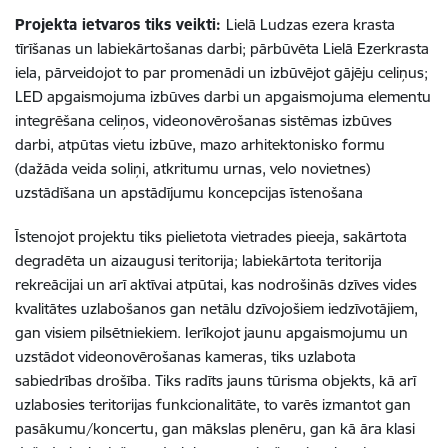
Projekta ietvaros tiks veikti:
Lielā Ludzas ezera krasta
tīrīšanas un labiekārtošanas darbi; pārbūvēta Lielā Ezerkrasta
iela, pārveidojot to par promenādi un izbūvējot gājēju celiņus;
LED apgaismojuma izbūves darbi un apgaismojuma elementu
integrēšana celiņos, videonovērošanas sistēmas izbūves
darbi, atpūtas vietu izbūve, mazo arhitektonisko formu
(dažāda veida soliņi, atkritumu urnas, velo novietnes)
uzstādīšana un apstādījumu koncepcijas īstenošana
Īstenojot projektu tiks pielietota vietrades pieeja, sakārtota
degradēta un aizaugusi teritorija; labiekārtota teritorija
rekreācijai un arī aktīvai atpūtai, kas nodrošinās dzīves vides
kvalitātes uzlabošanos gan netālu dzīvojošiem iedzīvotājiem,
gan visiem pilsētniekiem. Ierīkojot jaunu apgaismojumu un
uzstādot videonovērošanas kameras, tiks uzlabota
sabiedrības drošība. Tiks radīts jauns tūrisma objekts, kā arī
uzlabosies teritorijas funkcionalitāte, to varēs izmantot gan
pasākumu/koncertu, gan mākslas plenēru, gan kā āra klasi