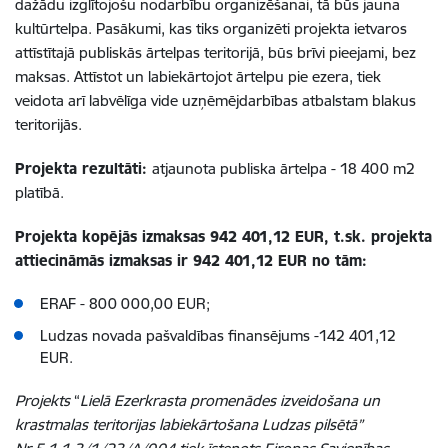
dažādu izglītojošu nodarbību organizēšanai, tā būs jauna
kultūrtelpa. Pasākumi, kas tiks organizēti projekta ietvaros
attīstītajā publiskās ārtelpas teritorijā, būs brīvi pieejami, bez
maksas. Attīstot un labiekārtojot ārtelpu pie ezera, tiek
veidota arī labvēlīga vide uzņēmējdarbības atbalstam blakus
teritorijās.
Projekta rezultāti:
atjaunota publiska ārtelpa - 18 400 m2
platībā.
Projekta kopējās izmaksas 942 401,12 EUR, t.sk. projekta
attiecināmās izmaksas ir 942 401,12 EUR no tām:
ERAF - 800 000,00 EUR;
Ludzas novada pašvaldības finansējums -142 401,12
EUR.
Projekts
“
Lielā Ezerkrasta promenādes izveidošana un
krastmalas teritorijas labiekārtošana Ludzas pilsētā”