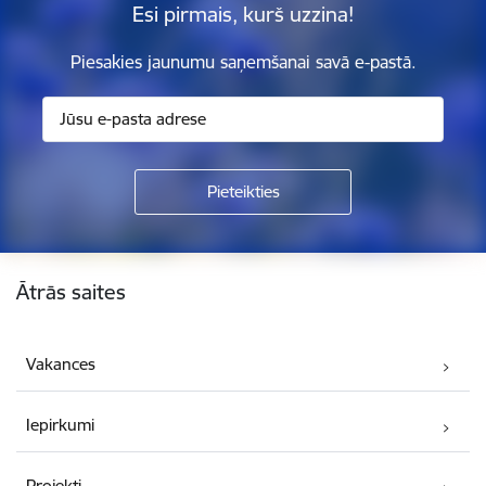
Esi pirmais, kurš uzzina!
Piesakies jaunumu saņemšanai savā e-pastā.
Kājene
Ātrās saites
Vakances
Iepirkumi
Projekti