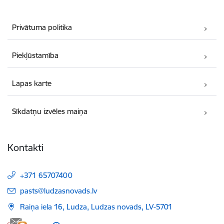
Privātuma politika
Piekļūstamība
Lapas karte
Sīkdatņu izvēles maiņa
Kontakti
+371 65707400
E-pasts:
pasts@ludzasnovads.lv
Raiņa iela 16, Ludza, Ludzas novads, LV-5701