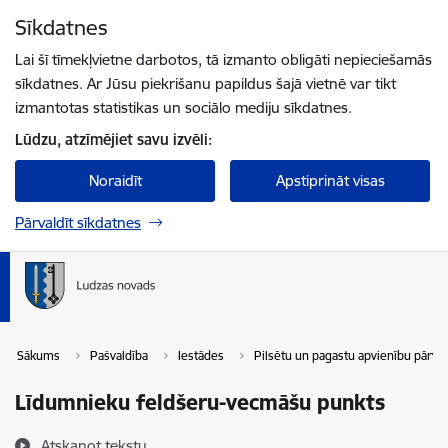
Pāriet uz lapas saturu
Sīkdatnes
Spied
lai meklētu
Enter
Lai šī tīmekļvietne darbotos, tā izmanto obligāti nepieciešamās
sīkdatnes. Ar Jūsu piekrišanu papildus šajā vietnē var tikt
izmantotas statistikas un sociālo mediju sīkdatnes.
Lūdzu, atzīmējiet savu izvēli:
Noraidīt
Apstiprināt visas
Pārvaldīt sīkdatnes
Sākums
Pašvaldība
Iestādes
Pilsētu un pagastu apvienību pārva
Līdumnieku feldšeru-vecmāšu punkts
Atskaņot tekstu