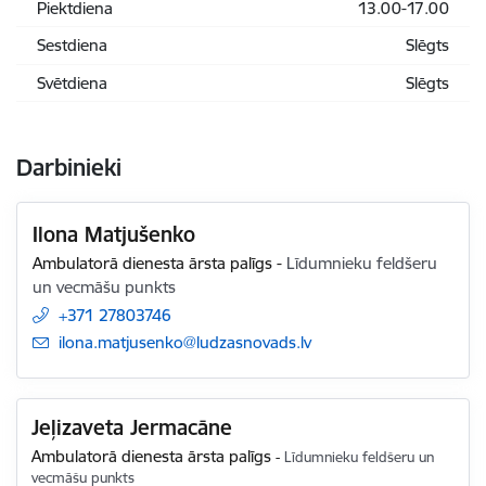
Piektdiena
13.00-17.00
Sestdiena
Slēgts
Svētdiena
Slēgts
Darbinieki
Ilona Matjušenko
Ambulatorā dienesta ārsta palīgs
-
Līdumnieku feldšeru
un vecmāšu punkts
+371 27803746
E-pasts:
ilona.matjusenko@ludzasnovads.lv
Jeļizaveta Jermacāne
Ambulatorā dienesta ārsta palīgs
-
Līdumnieku feldšeru un
vecmāšu punkts