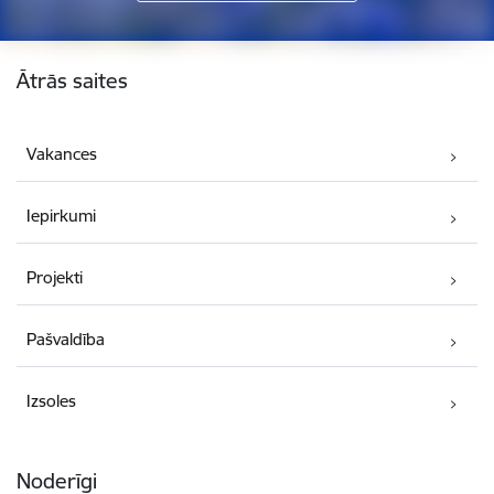
Kājene
Ātrās saites
Vakances
Iepirkumi
Projekti
Pašvaldība
Izsoles
Noderīgi