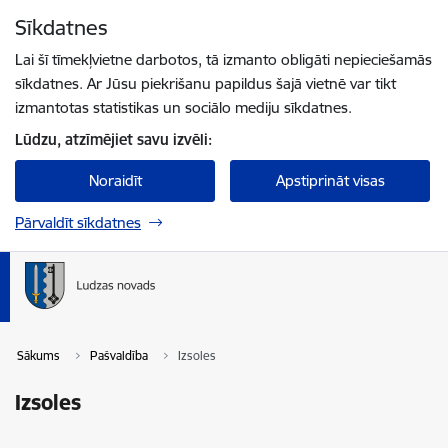
Pāriet uz lapas saturu
Sīkdatnes
Spied
lai meklētu
Enter
Lai šī tīmekļvietne darbotos, tā izmanto obligāti nepieciešamās
sīkdatnes. Ar Jūsu piekrišanu papildus šajā vietnē var tikt
izmantotas statistikas un sociālo mediju sīkdatnes.
Lūdzu, atzīmējiet savu izvēli:
Noraidīt
Apstiprināt visas
Pārvaldīt sīkdatnes
Sākums
Pašvaldība
Izsoles
Izsoles