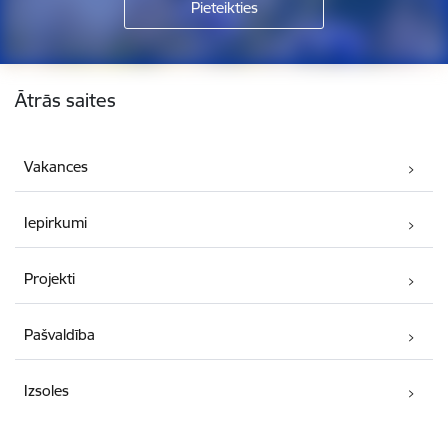
Kājene
Ātrās saites
Vakances
Iepirkumi
Projekti
Pašvaldība
Izsoles