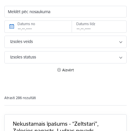
Meklēt pēc nosaukuma
Datums no
Datums līdz
Izsoles veids
Izsoles statuss
Aizvērt
Atrasti 286 rezultāti
Nekustamais īpašums - “Zeltstari”,
Zaļesjes pagasts, Ludzas novads