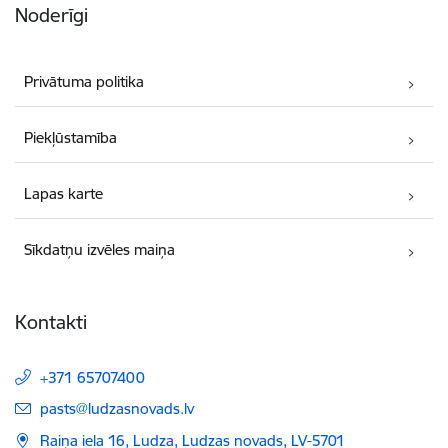
Noderīgi
Privātuma politika
Piekļūstamība
Lapas karte
Sīkdatņu izvēles maiņa
Kontakti
+371 65707400
E-pasts:
pasts@ludzasnovads.lv
Raiņa iela 16, Ludza, Ludzas novads, LV-5701