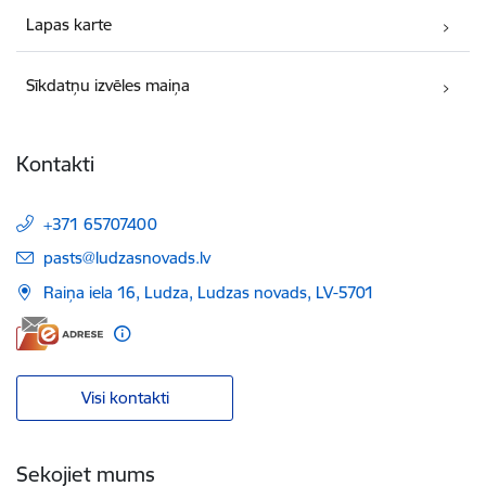
Lapas karte
Sīkdatņu izvēles maiņa
Kontakti
+371 65707400
E-pasts:
pasts@ludzasnovads.lv
Raiņa iela 16, Ludza, Ludzas novads, LV-5701
Visi kontakti
Sekojiet mums