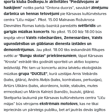
sporta kluba Dodkepu.lv aktivitātes "Piedzīvojums ar
haskijiem"
notiks parkā “Ontona duorzs”, savukārt
zīmējumu
darbnīca un hennas tetovējumi
pie Kārsavas kultūrvēstures
centra “Līču mājas”. Plkst. 15.00 Malnavas Rožukroņa
Dievmātes Romas katoļu baznīcā paredzēts
svētbrīdis
un
garīgās mūzikas koncerts
. No plkst. 15.00 līdz 18.00 būs
iespēja vērot
Valsts robežsardzes, Zemessardzes, Valsts
ugunsdzēsības un glābšanas dienesta izstādes un
demonstrējumus.
Jau plkst. 18.00 tiks ieskandināti Rītupes
svētki ar
“Bungu skolas” priekšnesumiem
, tāpat Kārsavas
"Krosta" estrādē tiks godināti sportisti un aktīvo kopienu
iedzīvotāji. Pēc tam uz koncertu aicina latviešu ekoloģiskās
mūzikas
grupa “DUCELE”
, kurā uzstājas Arnis Veibārdis
(balss, ģitāra), Andris Alviķis (balss, kontrabass, perkusijas),
Artūrs Uškāns (balss, akordeons, kokle, stabules, mutes
ermoņikas) un Mārcis Kalniņš (bandžo, buzuki, ģitāra).
Skeitparka laukumā pie Kārsavas kultūrvēstures centra “Līču
mājas” būs vērojams
ekstrēmais motošovs
, kas ne tikai
iepriecinās un pārsteigs publiku, bet arī jautrās devās izglītos