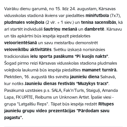
Vairāku dienu garumā, no 15. līdz 24. augustam, Kārsavas
vidusskolas stadionā ikviens var piedalīties
minifutbola
(7x7),
pludmales volejbola
(2 vīr. + 1 siev.) un
tenisa sacensībās
, kā
arī startēt individuāli
šautriņu mešanā
un
dambretē
. Kārsavu
un tās apkārtni būs iespēja iepazīt piedaloties
veloorientēšanā
un savu meistarību demonstrēt
veloveiklību aktivitātēs
. Svētku izskaņā norisināsies
tradicionālais
ielu sporta pasākums “Pi kuojis nakts”
.
Šogad pirmo reizi Kārsavas vidusskolas stadiona pludmales
volejbola laukumā būs iespēja piedalīties
mamanet turnīrā.
Piektdien, 16. augustā tiks svinēta
jauniešu diena
Salnavā,
kur notiks
Jauniešu dienas festivāls “Muzykys tracs”
.
Pasākumā uzstāsies p.s. SALA, Fak'n'Turīs, Staiguļi, Amanda
Lapa, FK UPĪTE, Reibums un Unknown Artist. Īpašie viesi -
grupa "Latgalīšu Reps".
Tāpat būs iespēja redzēt
Rītupes
jauniešu grupu video prezentācijas "Pārdodam savu
pagastu".