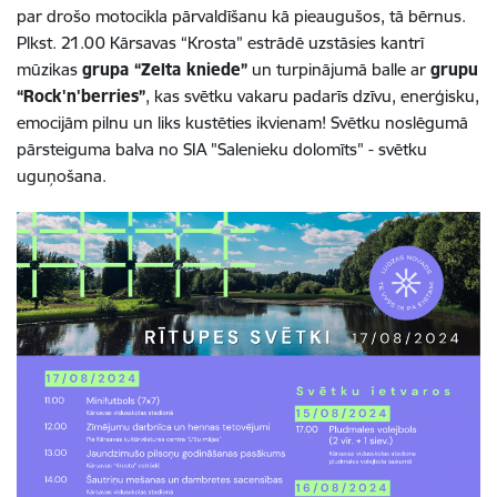
par drošo motocikla pārvaldīšanu kā pieaugušos, tā bērnus.
Plkst. 21.00 Kārsavas “Krosta” estrādē uzstāsies kantrī
mūzikas
grupa “Zelta kniede”
un turpinājumā balle ar
grupu
“Rock'n'berries”
, kas svētku vakaru padarīs dzīvu, enerģisku,
emocijām pilnu un liks kustēties ikvienam! Svētku noslēgumā
pārsteiguma balva no SIA "Salenieku dolomīts" - svētku
uguņošana.