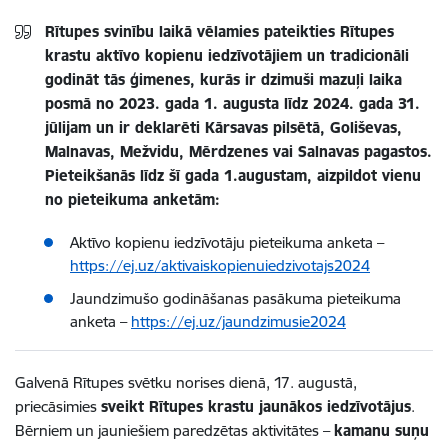
Rītupes svinību laikā vēlamies pateikties Rītupes
krastu aktīvo kopienu iedzīvotājiem un tradicionāli
godināt tās ģimenes, kurās ir dzimuši mazuļi laika
posmā no 2023. gada 1. augusta līdz 2024. gada 31.
jūlijam un ir deklarēti Kārsavas pilsētā, Goliševas,
Malnavas, Mežvidu, Mērdzenes vai Salnavas pagastos.
Pieteikšanās līdz šī gada 1.augustam, aizpildot vienu
no pieteikuma anketām:
Aktīvo kopienu iedzīvotāju pieteikuma anketa –
https://ej.uz/aktivaiskopienuiedzivotajs2024
Jaundzimušo godināšanas pasākuma pieteikuma
anketa –
https://ej.uz/jaundzimusie2024
Galvenā Rītupes svētku norises dienā, 17. augustā,
priecāsimies
sveikt Rītupes krastu jaunākos iedzīvotājus
.
Bērniem un jauniešiem paredzētas aktivitātes –
kamanu suņu