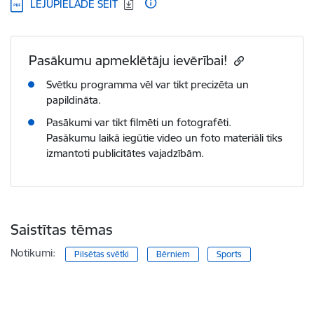
Lejupielādēt:
LEJUPIELĀDĒ ŠEIT
Pasākumu apmeklētāju ievērībai!
Svētku programma vēl var tikt precizēta un
papildināta.
Pasākumi var tikt filmēti un fotografēti.
Pasākumu laikā iegūtie video un foto materiāli tiks
izmantoti publicitātes vajadzībām.
Saistītas tēmas
Notikumi:
Pilsētas svētki
Bērniem
Sports