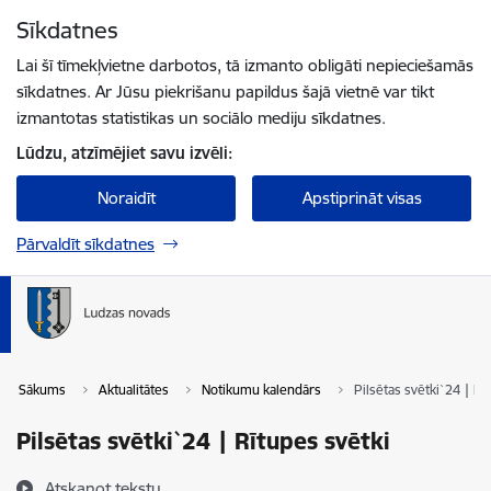
Pāriet uz lapas saturu
Sīkdatnes
Spied
lai meklētu
Enter
Lai šī tīmekļvietne darbotos, tā izmanto obligāti nepieciešamās
sīkdatnes. Ar Jūsu piekrišanu papildus šajā vietnē var tikt
izmantotas statistikas un sociālo mediju sīkdatnes.
Lūdzu, atzīmējiet savu izvēli:
Noraidīt
Apstiprināt visas
Pārvaldīt sīkdatnes
Sākums
Aktualitātes
Notikumu kalendārs
Pilsētas svētki`24 | Rī
Pilsētas svētki`24 | Rītupes svētki
Atskaņot tekstu