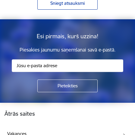
Sniegt atsauksmi
Esi pirmais, kurš uzzina!
Piesakies jaunumu saņemšanai savā e-pastā.
Kājene
Ātrās saites
Vakances