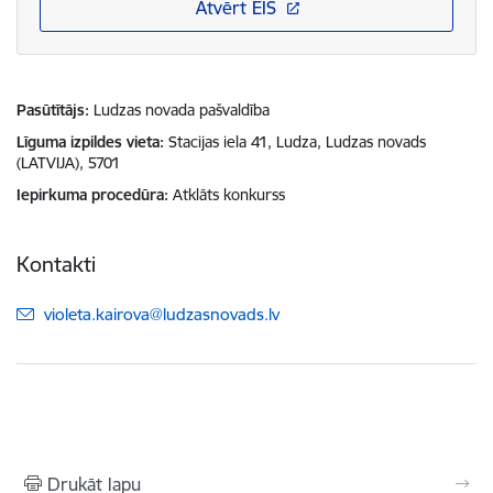
Atvērt EIS
Pasūtītājs
Ludzas novada pašvaldība
Līguma izpildes vieta
Stacijas iela 41, Ludza, Ludzas novads
(LATVIJA), 5701
Iepirkuma procedūra
Atklāts konkurss
Kontakti
E-pasts:
violeta.kairova@ludzasnovads.lv
Drukāt lapu