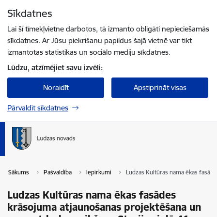
Pāriet uz lapas saturu
Sīkdatnes
Spied
lai meklētu
Enter
Lai šī tīmekļvietne darbotos, tā izmanto obligāti nepieciešamās
sīkdatnes. Ar Jūsu piekrišanu papildus šajā vietnē var tikt
izmantotas statistikas un sociālo mediju sīkdatnes.
Lūdzu, atzīmējiet savu izvēli:
Noraidīt
Apstiprināt visas
Pārvaldīt sīkdatnes
Sākums
Pašvaldība
Iepirkumi
Ludzas Kultūras nama ēkas fasādes
Ludzas Kultūras nama ēkas fasādes
krāsojuma atjaunošanas projektēšana un