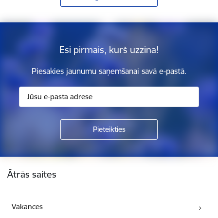
Esi pirmais, kurš uzzina!
Piesakies jaunumu saņemšanai savā e-pastā.
Kājene
Ātrās saites
Vakances