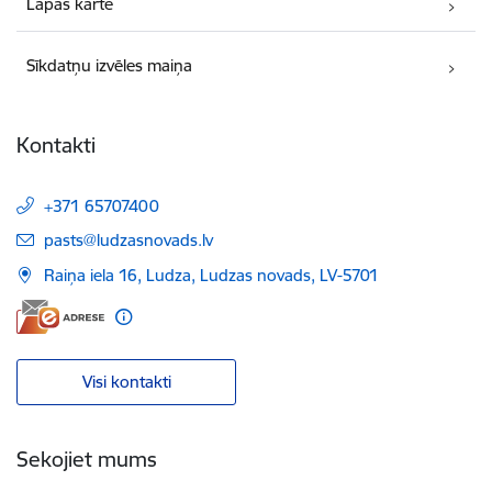
Lapas karte
Sīkdatņu izvēles maiņa
Kontakti
+371 65707400
E-pasts:
pasts@ludzasnovads.lv
Raiņa iela 16, Ludza, Ludzas novads, LV-5701
Visi kontakti
Sekojiet mums