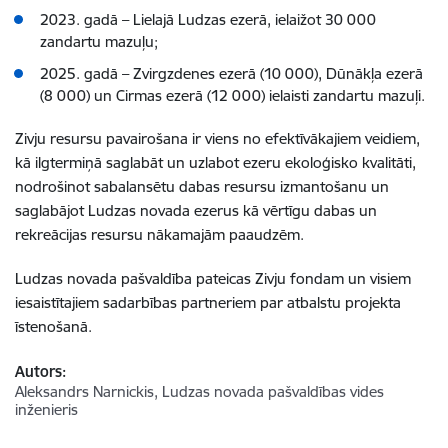
2023. gadā – Lielajā Ludzas ezerā, ielaižot 30 000
zandartu mazuļu;
2025. gadā – Zvirgzdenes ezerā (10 000), Dūnākļa ezerā
(8 000) un Cirmas ezerā (12 000) ielaisti zandartu mazuļi.
Zivju resursu pavairošana ir viens no efektīvākajiem veidiem,
kā ilgtermiņā saglabāt un uzlabot ezeru ekoloģisko kvalitāti,
nodrošinot sabalansētu dabas resursu izmantošanu un
saglabājot Ludzas novada ezerus kā vērtīgu dabas un
rekreācijas resursu nākamajām paaudzēm.
Ludzas novada pašvaldība pateicas Zivju fondam un visiem
iesaistītajiem sadarbības partneriem par atbalstu projekta
īstenošanā.
Autors:
Aleksandrs Narnickis, Ludzas novada pašvaldības vides
inženieris