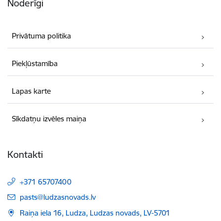
Noderīgi
Privātuma politika
Piekļūstamība
Lapas karte
Sīkdatņu izvēles maiņa
Kontakti
+371 65707400
E-pasts:
pasts@ludzasnovads.lv
Raiņa iela 16, Ludza, Ludzas novads, LV-5701