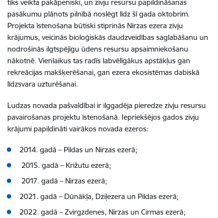
tiks veikta pakāpeniski, un zivju resursu papildināšanas
pasākumu plānots pilnībā noslēgt līdz šī gada oktobrim.
Projekta īstenošana būtiski stiprinās Nirzas ezera zivju
krājumus, veicinās bioloģiskās daudzveidības saglabāšanu un
nodrošinās ilgtspējīgu ūdens resursu apsaimniekošanu
nākotnē. Vienlaikus tas radīs labvēlīgākus apstākļus gan
rekreācijas makšķerēšanai, gan ezera ekosistēmas dabiskā
līdzsvara uzturēšanai.
Ludzas novada pašvaldībai ir ilggadēja pieredze zivju resursu
pavairošanas projektu īstenošanā. Iepriekšējos gados zivju
krājumi papildināti vairākos novada ezeros:
2014. gadā – Pildas un Nirzas ezerā;
2015. gadā – Križutu ezerā;
2017. gadā – Nirzas ezerā;
2021. gadā – Dūnākļa, Dziļezera un Pildas ezerā;
2022. gadā – Zvirgzdenes, Nirzas un Cirmas ezerā;