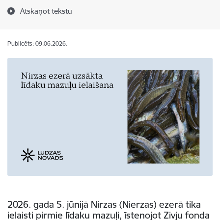
Atskaņot tekstu
Publicēts: 09.06.2026.
2026. gada 5. jūnijā Nirzas (Nierzas) ezerā tika
ielaisti pirmie līdaku mazuļi, īstenojot Zivju fonda