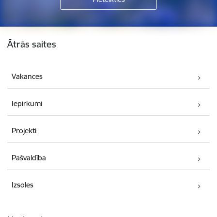
Kājene
Ātrās saites
Vakances
Iepirkumi
Projekti
Pašvaldība
Izsoles