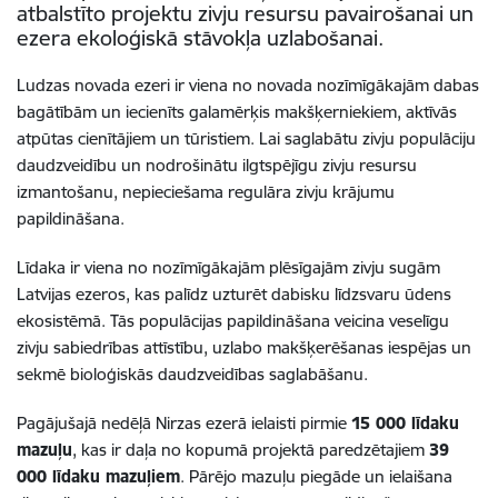
atbalstīto projektu zivju resursu pavairošanai un
ezera ekoloģiskā stāvokļa uzlabošanai.
Ludzas novada ezeri ir viena no novada nozīmīgākajām dabas
bagātībām un iecienīts galamērķis makšķerniekiem, aktīvās
atpūtas cienītājiem un tūristiem. Lai saglabātu zivju populāciju
daudzveidību un nodrošinātu ilgtspējīgu zivju resursu
izmantošanu, nepieciešama regulāra zivju krājumu
papildināšana.
Līdaka ir viena no nozīmīgākajām plēsīgajām zivju sugām
Latvijas ezeros, kas palīdz uzturēt dabisku līdzsvaru ūdens
ekosistēmā. Tās populācijas papildināšana veicina veselīgu
zivju sabiedrības attīstību, uzlabo makšķerēšanas iespējas un
sekmē bioloģiskās daudzveidības saglabāšanu.
Pagājušajā nedēļā Nirzas ezerā ielaisti pirmie
15 000 līdaku
mazuļu
, kas ir daļa no kopumā projektā paredzētajiem
39
000 līdaku mazuļiem
. Pārējo mazuļu piegāde un ielaišana