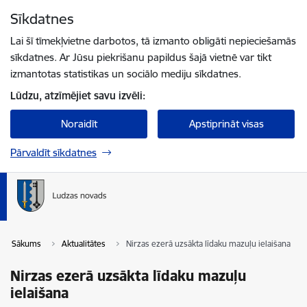
Pāriet uz lapas saturu
Sīkdatnes
Spied
lai meklētu
Enter
Lai šī tīmekļvietne darbotos, tā izmanto obligāti nepieciešamās
sīkdatnes. Ar Jūsu piekrišanu papildus šajā vietnē var tikt
izmantotas statistikas un sociālo mediju sīkdatnes.
Lūdzu, atzīmējiet savu izvēli:
Noraidīt
Apstiprināt visas
Pārvaldīt sīkdatnes
Sākums
Aktualitātes
Nirzas ezerā uzsākta līdaku mazuļu ielaišana
Nirzas ezerā uzsākta līdaku mazuļu
ielaišana