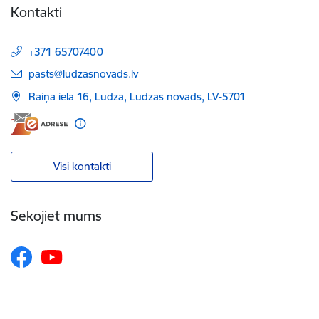
Kontakti
+371 65707400
E-pasts:
pasts@ludzasnovads.lv
Raiņa iela 16, Ludza, Ludzas novads, LV-5701
Visi kontakti
Sekojiet mums