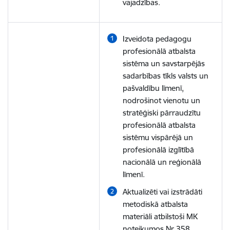
vajadzības.
Izveidota pedagogu
profesionālā atbalsta
sistēma un savstarpējās
sadarbības tīkls valsts un
pašvaldību līmenī,
nodrošinot vienotu un
stratēģiski pārraudzītu
profesionālā atbalsta
sistēmu vispārējā un
profesionālā izglītībā
nacionālā un reģionālā
līmenī.
Aktualizēti vai izstrādāti
metodiskā atbalsta
materiāli atbilstoši MK
noteikumos Nr.358