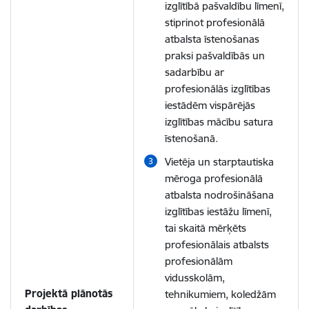
izglītībā pašvaldību līmenī,
stiprinot profesionālā
atbalsta īstenošanas
praksi pašvaldībās un
sadarbību ar
profesionālās izglītības
iestādēm vispārējās
izglītības mācību satura
īstenošanā.
Vietēja un starptautiska
mēroga profesionālā
atbalsta nodrošināšana
izglītības iestāžu līmenī,
tai skaitā mērķēts
profesionālais atbalsts
profesionālām
vidusskolām,
Projektā plānotās
tehnikumiem, koledžām