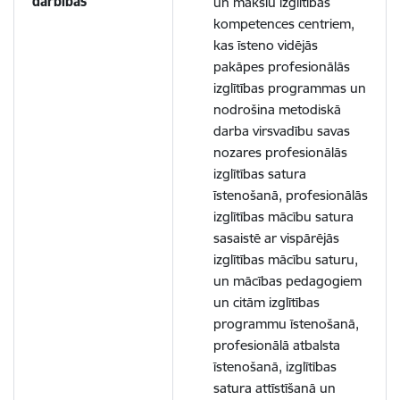
darbības
un mākslu izglītības
kompetences centriem,
kas īsteno vidējās
pakāpes profesionālās
izglītības programmas un
nodrošina metodiskā
darba virsvadību savas
nozares profesionālās
izglītības satura
īstenošanā, profesionālās
izglītības mācību satura
sasaistē ar vispārējās
izglītības mācību saturu,
un mācības pedagogiem
un citām izglītības
programmu īstenošanā,
profesionālā atbalsta
īstenošanā, izglītības
satura attīstīšanā un