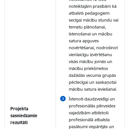
noteiktajām prasībām kā
atbalsts pedagogiem
secīgai mācību stundu vai
tematu plānošanai,
īstenošanai un mācību
satura apguves
novērtēšanai, nodrošinot
vienlaicīgu izvērtēšanu
visās mācību jomās un
mācību priekšmetos
dažādās vecuma grupās
pēctecīgai un saskaņotai
mācību satura ieviešanai.
Īstenoti daudzveidīgi un
profesionālās pilnveides
Projekta
vajadzībām atbilstoši
sasniedzamie
profesionālā atbalsta
rezultāti
pasākumi vispārējās un