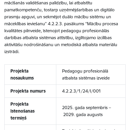
mācīšanās validēšanas palīdzību, lai atbalstītu
pamatkompetenču, tostarp uzņēmējdarbības un digitālo
prasmju apguvi, un sekmējot duālo mācību sistēmu un
māceklības ieviešanu” 4.2.2.3. pasākums “Mācību procesa
kvalitātes pilnveide, īstenojot pedagogu profesionālās
darbības atbalsta sistēmas attīstību, izglītojamo izcilības
aktivitāšu nodrošināšanu un metodiskā atbalsta materiālu
izstrādi.
Projekta
Pedagogu profesionālā
nosaukums
atbalsta sistēmas izveide
Projekta numurs
4.2.2.3/1/24/I/001
Projekta
2025. gada septembris –
īstenošanas
2029. gada augusts
termiņš