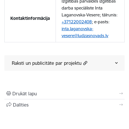
Izglītības pārvaldes izglītības
darba speciāliste Inta
Laganovska-Vesere; tālrunis:
Kontaktinformācija
+37122002408
; e-pasts:
inta.laganovska-
vesere@ludzasnovads.lv
Raksti un publicitāte par projektu
Drukāt lapu
Dalīties