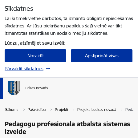
Pāriet uz lapas saturu
Sīkdatnes
Spied
lai meklētu
Enter
Lai šī tīmekļvietne darbotos, tā izmanto obligāti nepieciešamās
sīkdatnes. Ar Jūsu piekrišanu papildus šajā vietnē var tikt
izmantotas statistikas un sociālo mediju sīkdatnes.
Lūdzu, atzīmējiet savu izvēli:
Noraidīt
Apstiprināt visas
Pārvaldīt sīkdatnes
Sākums
Pašvaldība
Projekti
Projekti Ludzas novadā
Pedagog
Pedagogu profesionālā atbalsta sistēmas
izveide