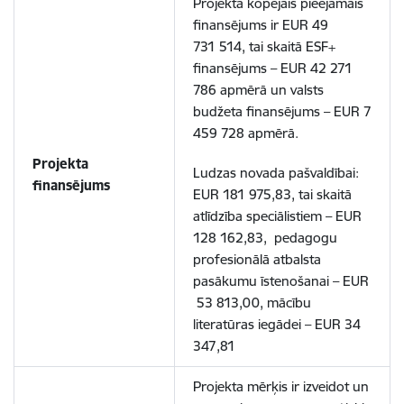
Projekta kopējais pieejamais
finansējums ir EUR 49
731 514, tai skaitā ESF+
finansējums – EUR 42 271
786 apmērā un valsts
budžeta finansējums – EUR 7
459 728 apmērā.
Projekta
Ludzas novada pašvaldībai:
finansējums
EUR 181 975,83, tai skaitā
atlīdzība speciālistiem – EUR
128 162,83, pedagogu
profesionālā atbalsta
pasākumu īstenošanai – EUR
53 813,00, mācību
literatūras iegādei – EUR 34
347,81
Projekta mērķis ir izveidot un