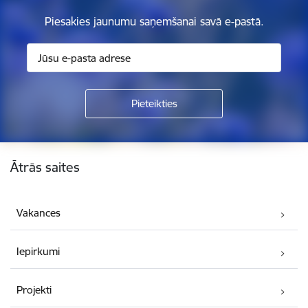
Piesakies jaunumu saņemšanai savā e-pastā.
Kājene
Ātrās saites
Vakances
Iepirkumi
Projekti