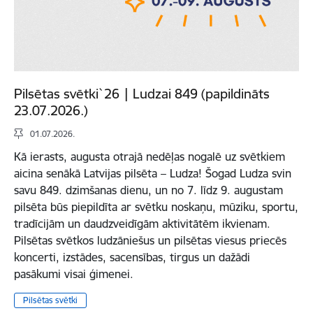
Pilsētas svētki`26 | Ludzai 849 (papildināts
23.07.2026.)
01.07.2026.
Kā ierasts, augusta otrajā nedēļas nogalē uz svētkiem
aicina senākā Latvijas pilsēta – Ludza! Šogad Ludza svin
savu 849. dzimšanas dienu, un no 7. līdz 9. augustam
pilsēta būs piepildīta ar svētku noskaņu, mūziku, sportu,
tradīcijām un daudzveidīgām aktivitātēm ikvienam.
Pilsētas svētkos ludzāniešus un pilsētas viesus priecēs
koncerti, izstādes, sacensības, tirgus un dažādi
pasākumi visai ģimenei.
Pilsētas svētki