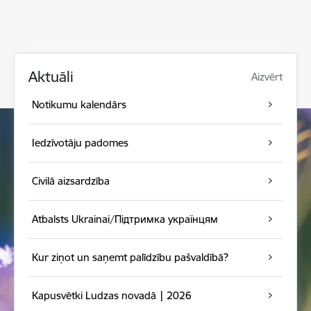
Aktuāli
Aizvērt
Notikumu kalendārs
Iedzīvotāju padomes
Civilā aizsardzība
Atbalsts Ukrainai/Підтримка українцям
Kur ziņot un saņemt palīdzību pašvaldībā?
Kapusvētki Ludzas novadā | 2026