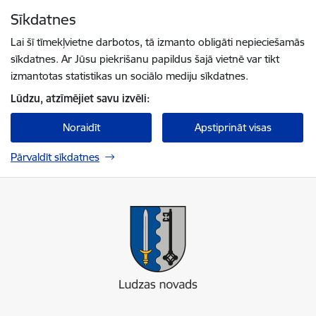
Pāriet uz lapas saturu
Sīkdatnes
Spied
lai meklētu
Enter
Lai šī tīmekļvietne darbotos, tā izmanto obligāti nepieciešamās
sīkdatnes. Ar Jūsu piekrišanu papildus šajā vietnē var tikt
izmantotas statistikas un sociālo mediju sīkdatnes.
Lūdzu, atzīmējiet savu izvēli:
Noraidīt
Apstiprināt visas
Pārvaldīt sīkdatnes
Ludzas novada pašvaldība