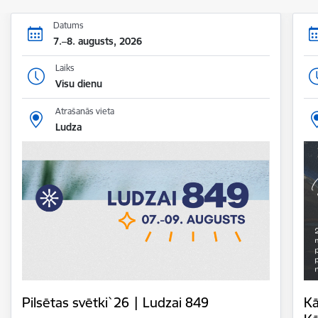
Datums
7.–8. augusts, 2026
Laiks
Visu dienu
Atrašanās vieta
Ludza
Pilsētas svētki`26 | Ludzai 849
Kā