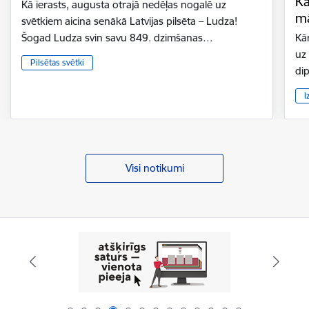
Kā
Kā ierasts, augusta otrajā nedēļas nogalē uz
mā
svētkiem aicina senākā Latvijas pilsēta – Ludza!
Šogad Ludza svin savu 849. dzimšanas…
Kār
uz
Pilsētas svētki
di
I
Visi notikumi