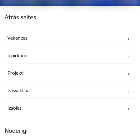
Kājene
Ātrās saites
Vakances
Iepirkumi
Projekti
Pašvaldība
Izsoles
Noderīgi