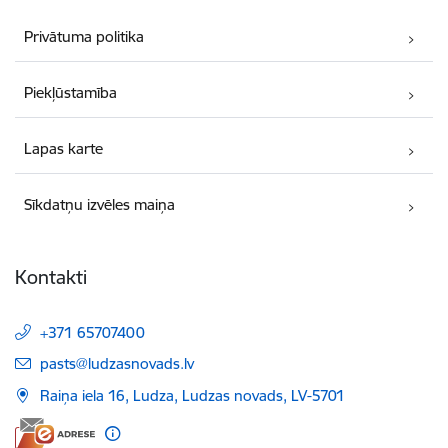
Privātuma politika
Piekļūstamība
Lapas karte
Sīkdatņu izvēles maiņa
Kontakti
+371 65707400
E-pasts:
pasts@ludzasnovads.lv
Raiņa iela 16, Ludza, Ludzas novads, LV-5701