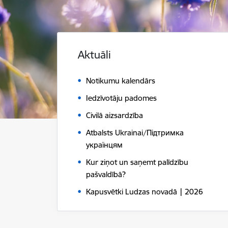
Aktuāli
Notikumu kalendārs
Iedzīvotāju padomes
Civilā aizsardzība
Atbalsts Ukrainai/Підтримка
українцям
Kur ziņot un saņemt palīdzību
pašvaldībā?
Kapusvētki Ludzas novadā | 2026