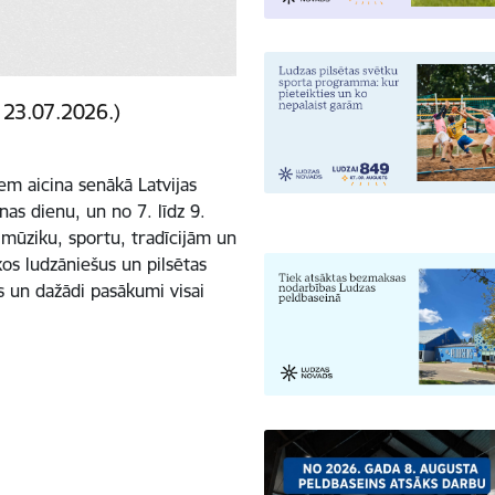
 23.07.2026.)
em aicina senākā Latvijas
as dienu, un no 7. līdz 9.
 mūziku, sportu, tradīcijām un
os ludzāniešus un pilsētas
us un dažādi pasākumi visai