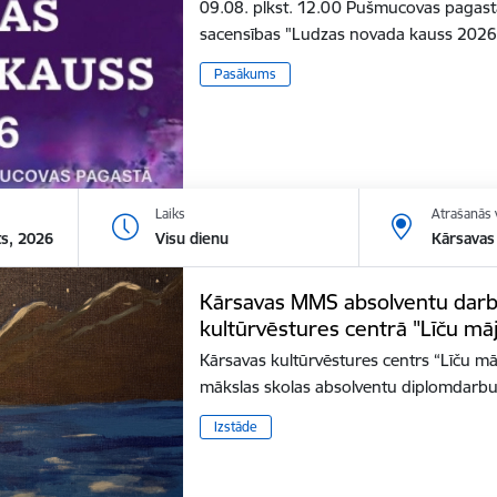
09.08. plkst. 12.00 Pušmucovas pagastā
sacensības "Ludzas novada kauss 202
Pasākums
Laiks
Atrašanās 
ts, 2026
Visu dienu
Kārsavas 
Kārsavas MMS absolventu darb
kultūrvēstures centrā "Līču mā
Kārsavas kultūrvēstures centrs “Līču mā
mākslas skolas absolventu diplomdarbu
Izstāde