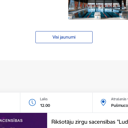
Visi jaunumi
Laiks
Atrašanās 
12.00
Pušmucov
Rikšotāju zirgu sacensības "Lu