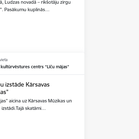
, Ludzas novadā – rikšotāju zirgu
6". Pasākumu kuplinās…
vieta
kultūrvēstures centrs “Līču mājas”
u izstāde Kārsavas
jas"
jas” aicina uz Kārsavas Mūzikas un
 izstādi.Tajā skatāmi…