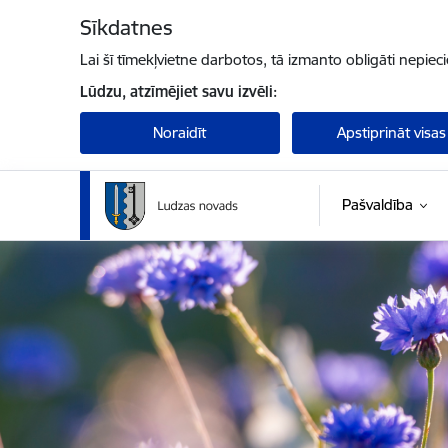
Pāriet uz lapas saturu
Sīkdatnes
Lai šī tīmekļvietne darbotos, tā izmanto obligāti nepiec
Lūdzu, atzīmējiet savu izvēli:
Noraidīt
Apstiprināt visas
Pašvaldība
Ludzas novada pašvaldība