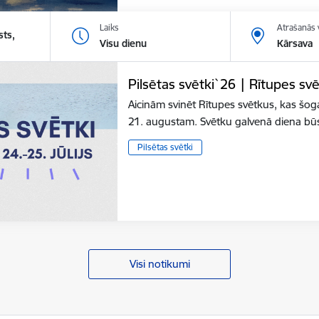
Laiks
Atrašanās 
sts,
Visu dienu
Kārsava
Pilsētas svētki`26 | Rītupes svē
Aicinām svinēt Rītupes svētkus, kas šogad
21. augustam. Svētku galvenā diena bū
Pilsētas svētki
Visi notikumi