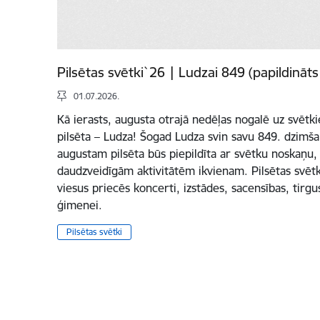
Pilsētas svētki`26 | Ludzai 849 (papildināts
01.07.2026.
Kā ierasts, augusta otrajā nedēļas nogalē uz svētki
pilsēta – Ludza! Šogad Ludza svin savu 849. dzimšan
augustam pilsēta būs piepildīta ar svētku noskaņu,
daudzveidīgām aktivitātēm ikvienam. Pilsētas svētk
viesus priecēs koncerti, izstādes, sacensības, tirg
ģimenei.
Pilsētas svētki