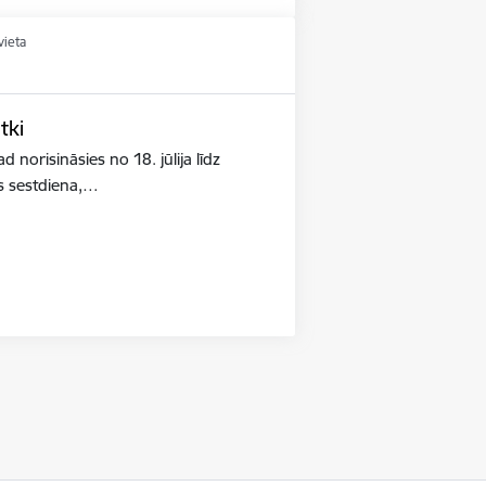
vieta
tki
 norisināsies no 18. jūlija līdz
s sestdiena,…