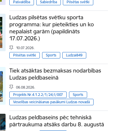
Pašvaldība
Sabiedrība
Pilsētas svētki
Ludzas pilsētas svētku sporta
programma: kur pieteikties un ko
nepalaist garām (papildināts
17.07.2026.)
10.07.2026.
Pilsētas svētki
Sports
Ludzai849
Tiek atsāktas bezmaksas nodarbības
Ludzas peldbaseinā
06.08.2026.
Projekts Nr.4.1.2.2/1/24/I/007
Sports
Veselības veicināšanas pasākumi Ludzas novadā
Ludzas peldbaseins pēc tehniskā
pārtraukuma atsāks darbu 8. augustā