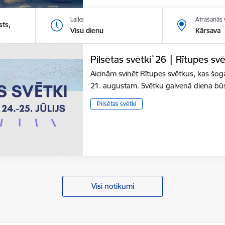
Laiks
Atrašanās 
sts,
Visu dienu
Kārsava
Pilsētas svētki`26 | Rītupes svē
Aicinām svinēt Rītupes svētkus, kas šogad
21. augustam. Svētku galvenā diena bū
Pilsētas svētki
Visi notikumi