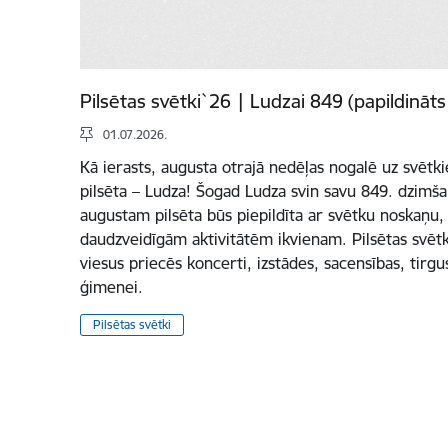
Pilsētas svētki`26 | Ludzai 849 (papildināts
01.07.2026.
Kā ierasts, augusta otrajā nedēļas nogalē uz svētki
pilsēta – Ludza! Šogad Ludza svin savu 849. dzimšan
augustam pilsēta būs piepildīta ar svētku noskaņu,
daudzveidīgām aktivitātēm ikvienam. Pilsētas svētk
viesus priecēs koncerti, izstādes, sacensības, tirg
ģimenei.
Pilsētas svētki