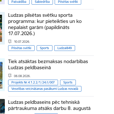
Pašvaldība
Sabiedrība
Pilsētas svētki
Ludzas pilsētas svētku sporta
programma: kur pieteikties un ko
nepalaist garām (papildināts
17.07.2026.)
10.07.2026.
Pilsētas svētki
Sports
Ludzai849
Tiek atsāktas bezmaksas nodarbības
Ludzas peldbaseinā
06.08.2026.
Projekts Nr.4.1.2.2/1/24/I/007
Sports
Veselības veicināšanas pasākumi Ludzas novadā
Ludzas peldbaseins pēc tehniskā
pārtraukuma atsāks darbu 8. augustā