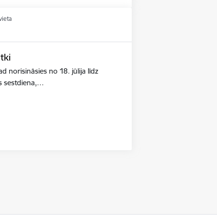
vieta
tki
 norisināsies no 18. jūlija līdz
s sestdiena,…