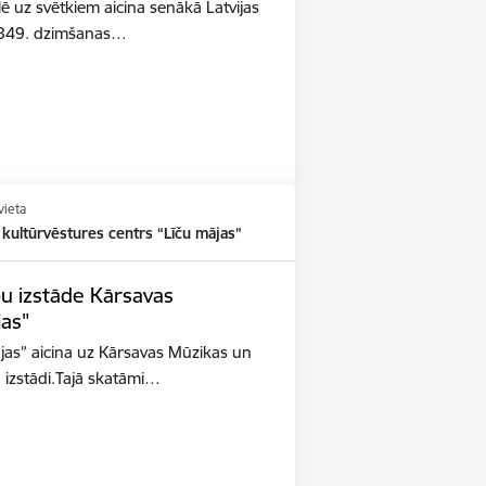
ē uz svētkiem aicina senākā Latvijas
u 849. dzimšanas…
vieta
kultūrvēstures centrs “Līču mājas”
u izstāde Kārsavas
jas"
jas” aicina uz Kārsavas Mūzikas un
 izstādi.Tajā skatāmi…