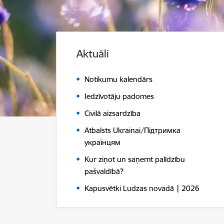
Aktuāli
Notikumu kalendārs
Iedzīvotāju padomes
Civilā aizsardzība
Atbalsts Ukrainai/Підтримка
українцям
Kur ziņot un saņemt palīdzību
pašvaldībā?
Kapusvētki Ludzas novadā | 2026