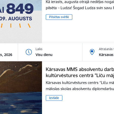
Kā ierasts, augusta otrajā nedēļas nogal
pilsēta – Ludza! Šogad Ludza svin sav
Pilsētas svētki
Laiks
Atrašanās 
ts, 2026
Visu dienu
Kārsavas 
Kārsavas MMS absolventu darb
kultūrvēstures centrā "Līču mā
Kārsavas kultūrvēstures centrs “Līču mā
mākslas skolas absolventu diplomdarbu
Izstāde