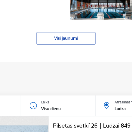
Visi jaunumi
Laiks
Atrašanās 
Visu dienu
Ludza
Pilsētas svētki`26 | Ludzai 849