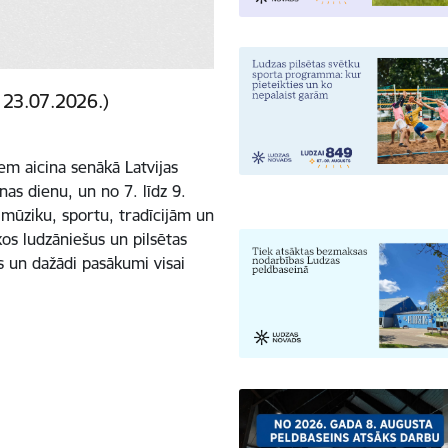
 23.07.2026.)
em aicina senākā Latvijas
as dienu, un no 7. līdz 9.
 mūziku, sportu, tradīcijām un
os ludzāniešus un pilsētas
us un dažādi pasākumi visai