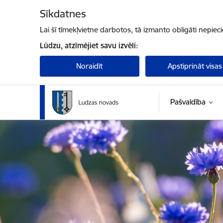
Pāriet uz lapas saturu
Sīkdatnes
Lai šī tīmekļvietne darbotos, tā izmanto obligāti nepiec
Lūdzu, atzīmējiet savu izvēli:
Noraidīt
Apstiprināt visas
Pašvaldība
Ludzas novada pašvaldība