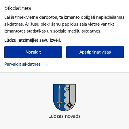
Pāriet uz lapas saturu
Sīkdatnes
Spied
lai meklētu
Enter
Lai šī tīmekļvietne darbotos, tā izmanto obligāti nepieciešamās
sīkdatnes. Ar Jūsu piekrišanu papildus šajā vietnē var tikt
izmantotas statistikas un sociālo mediju sīkdatnes.
Lūdzu, atzīmējiet savu izvēli:
Noraidīt
Apstiprināt visas
Pārvaldīt sīkdatnes
Ludzas novada pašvaldība