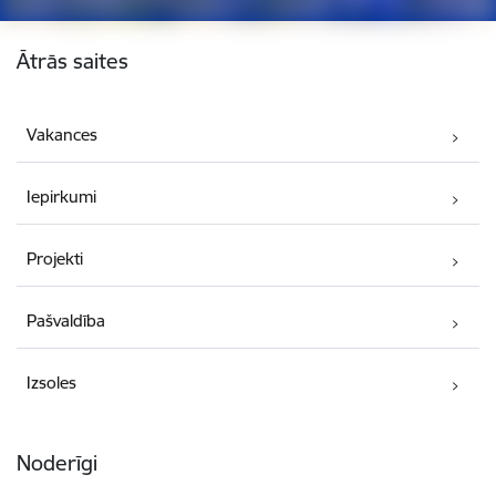
Kājene
Ātrās saites
Vakances
Iepirkumi
Projekti
Pašvaldība
Izsoles
Noderīgi