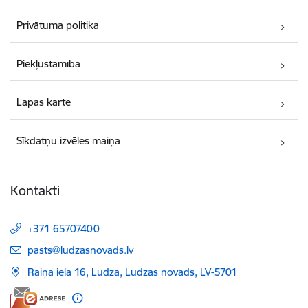
Privātuma politika
Piekļūstamība
Lapas karte
Sīkdatņu izvēles maiņa
Kontakti
+371 65707400
E-pasts:
pasts@ludzasnovads.lv
Raiņa iela 16, Ludza, Ludzas novads, LV-5701