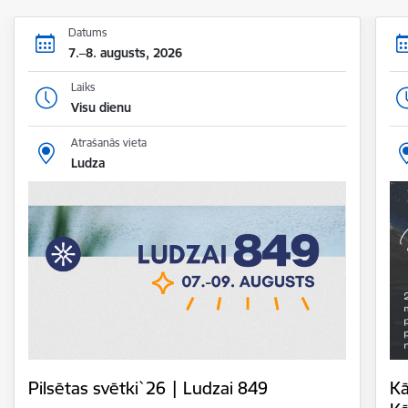
Datums
7.–8. augusts, 2026
Laiks
Visu dienu
Atrašanās vieta
Ludza
Pilsētas svētki`26 | Ludzai 849
Kā