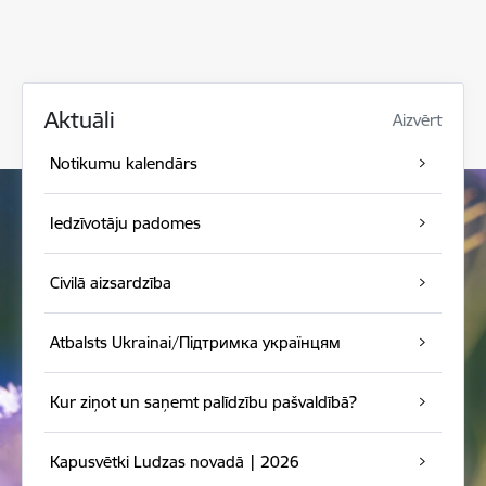
Aktuāli
Aizvērt
Notikumu kalendārs
Iedzīvotāju padomes
Civilā aizsardzība
Atbalsts Ukrainai/Підтримка українцям
Kur ziņot un saņemt palīdzību pašvaldībā?
Kapusvētki Ludzas novadā | 2026