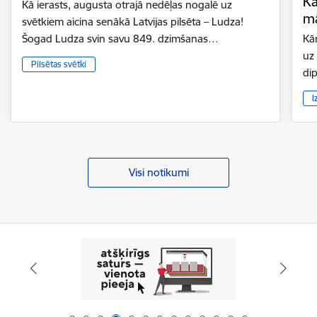
Kā
Kā ierasts, augusta otrajā nedēļas nogalē uz
mā
svētkiem aicina senākā Latvijas pilsēta – Ludza!
Šogad Ludza svin savu 849. dzimšanas…
Kār
uz
Pilsētas svētki
di
I
Visi notikumi