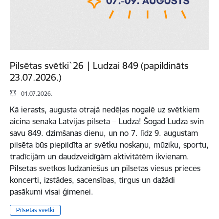
Pilsētas svētki`26 | Ludzai 849 (papildināts
23.07.2026.)
01.07.2026.
Kā ierasts, augusta otrajā nedēļas nogalē uz svētkiem
aicina senākā Latvijas pilsēta – Ludza! Šogad Ludza svin
savu 849. dzimšanas dienu, un no 7. līdz 9. augustam
pilsēta būs piepildīta ar svētku noskaņu, mūziku, sportu,
tradīcijām un daudzveidīgām aktivitātēm ikvienam.
Pilsētas svētkos ludzāniešus un pilsētas viesus priecēs
koncerti, izstādes, sacensības, tirgus un dažādi
pasākumi visai ģimenei.
Pilsētas svētki