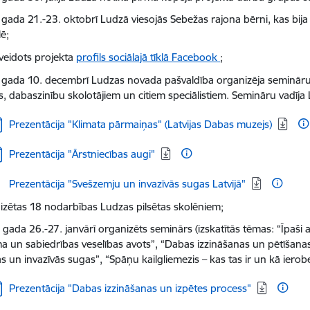
 gada 21.-23. oktobrī Ludzā viesojās Sebežas rajona bērni, kas bija
ē;
zveidots projekta
profils sociālajā tīklā Facebook
;
 gada 10. decembrī Ludzas novada pašvaldība organizēja semināru
s, dabaszinību skolotājiem un citiem speciālistiem. Semināru vadīja 
jupielādēt:
Prezentācija "Klimata pārmaiņas" (Latvijas Dabas muzejs)
jupielādēt:
Prezentācija "Ārstniecības augi"
jupielādēt:
Prezentācija "Svešzemju un invazīvās sugas Latvijā"
izētas 18 nodarbības Ludzas pilsētas skolēniem;
gada 26.-27. janvārī organizēts seminārs (izskatītās tēmas: “Īpaši ai
ma un sabiedrības veselības avots”, “Dabas izzināšanas un pētīšanas
ās un invazīvās sugas”, “Spāņu kailgliemezis – kas tas ir un kā ierobe
jupielādēt:
Prezentācija "Dabas izzināšanas un izpētes process"