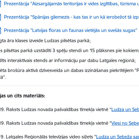
jupielādēt:
Prezentācija "Aizsargājamās teritorijas ir vides izglītības, tūrisma
jupielādēt:
Prezentācija "Spānijas gliemezis - kas tas ir un kā ierobežot tā izp
jupielādēt:
Prezentācija "Latvijas floras un faunas vietējās un svešās sugas"
gta āra klases izveide Ludzas pilsētas parkā;
s pilsētas parkā uzstādīti 3 spēļu stendi un 15 plāksnes pie kokiem
īts interaktīvais stends ar informāciju par dabu Latgales reģionā;
cēta brošūra aktīvā dzīvesveida un dabas izzināšanas piekritējiem 
ā".
jas un cits materiāls:
9. Raksts Ludzas novada pašvaldības tīmekļa vietnē “
Ludza un Se
9. Raksts Ludzas novada pašvaldības tīmekļa vietnē “
Viesi no Sebe
. Latgales Reģionālās televīzijas video sižets "
Ludza un Sebeža sad