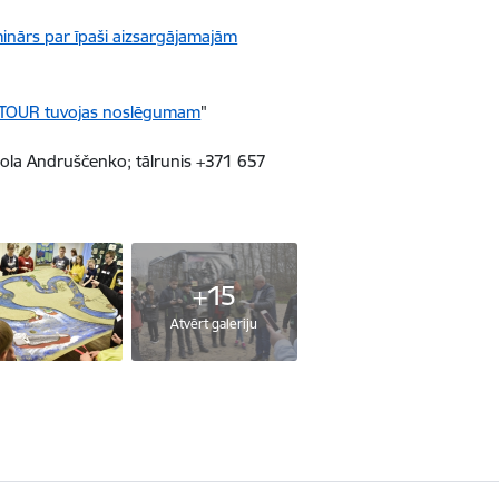
minārs par īpaši aizsargājamajām
TTOUR tuvojas noslēgumam
"
iola Andruščenko; tālrunis +371 657
+15
Atvērt galeriju