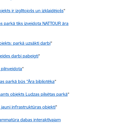
kts ir izglītojošs un izklaidējošs
“
s parkā tiks izveidota NATTOUR āra
ekts: parkā uzsākti darbi
“
veides darbi pabeigti
“
s pilnveidota
“
tas parkā būs “Āra bibliotēka
“
sants objekts Ludzas pilsētas parkā
“
jauni infrastruktūras objekti
"
ammatūra dabas interaktīvajam