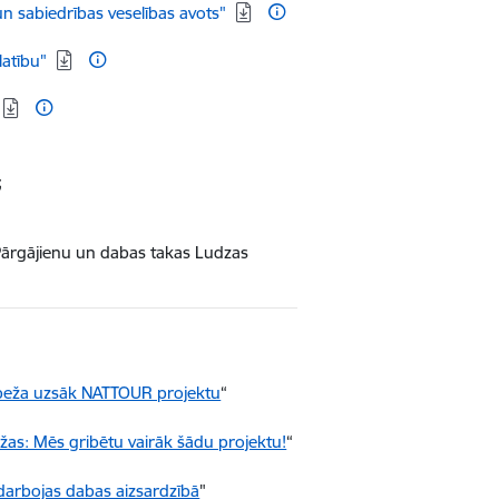
 un sabiedrības veselības avots"
latību"
;
"Pārgājienu un dabas takas Ludzas
beža uzsāk NATTOUR projektu
“
žas: Mēs gribētu vairāk šādu projektu!
“
arbojas dabas aizsardzībā
"