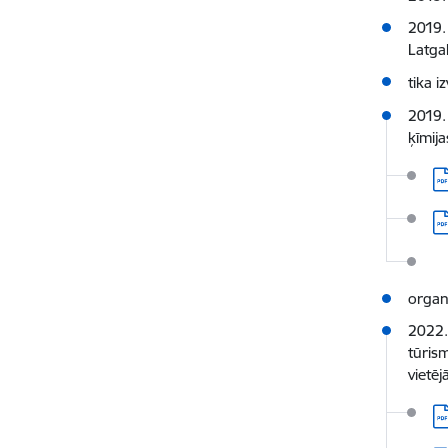
2019.
Latgal
tika i
2019.
ķīmija
Le
Le
Le
organ
2022. 
tūris
vietēj
Le