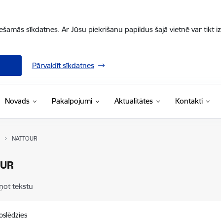
iešamās sīkdatnes. Ar Jūsu piekrišanu papildus šajā vietnē var tikt i
Pārvaldīt sīkdatnes
Novads
Pakalpojumi
Aktualitātes
Kontakti
NATTOUR
OUR
ņot tekstu
oslēdzies