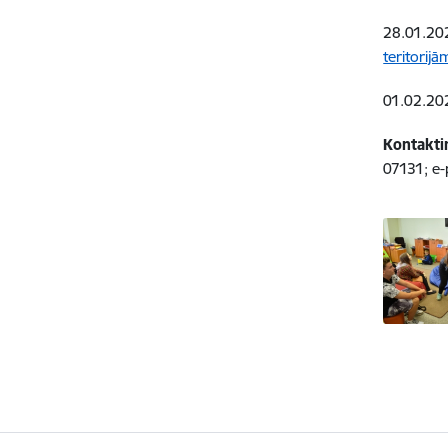
28.01.202
teritorij
01.02.202
Kontakti
07131; e