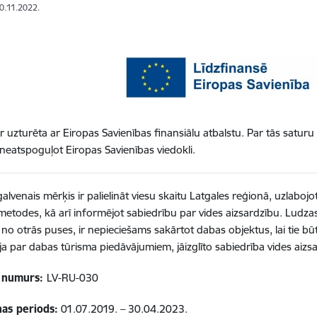
30.11.2022.
 ir uzturēta ar Eiropas Savienības finansiālu atbalstu. Par tās satur
 neatspoguļot Eiropas Savienības viedokli.
galvenais mērķis ir palielināt viesu skaitu Latgales reģionā, uzlaboj
s metodes, kā arī informējot sabiedrību par vides aizsardzību. Ludzas
 no otrās puses, ir nepieciešams sakārtot dabas objektus, lai tie būtu
ja par dabas tūrisma piedāvājumiem, jāizglīto sabiedrība vides aizs
a numurs:
LV-RU-030
nas periods:
01.07.2019. – 30.04.2023.