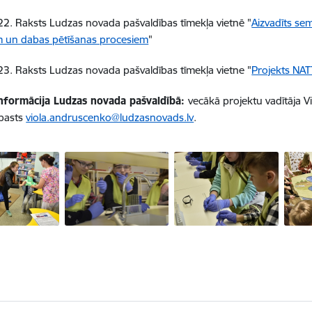
2. Raksts Ludzas novada pašvaldības tīmekļa vietnē "
Aizvadīts se
ām un dabas pētīšanas procesiem
"
3. Raksts Ludzas novada pašvaldības tīmekļa vietne "
Projekts NA
nformācija Ludzas novada pašvaldībā:
vecākā projektu vadītāja V
-pasts
viola.andruscenko@ludzasnovads.lv
.