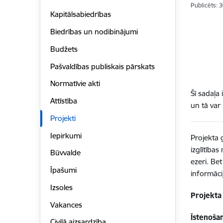
Publicēts: 
Kapitālsabiedrības
Biedrības un nodibinājumi
Budžets
Pašvaldības publiskais pārskats
Normatīvie akti
Šī sadaļa
Attīstība
un tā var
Projekti
Iepirkumi
Projekta 
izglītība
Būvvalde
ezeri. Bet
Īpašumi
informāci
Izsoles
Projekt
Vakances
Īstenoša
Civilā aizsardzība