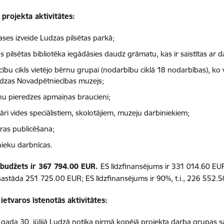
projekta aktivitātes:
ases izveide Ludzas pilsētas parkā;
 pilsētas bibliotēka iegādāsies daudz grāmatu, kas ir saistītas ar d
ību cikls vietējo bērnu grupai (nodarbību ciklā 18 nodarbības), ko 
dzas Novadpētniecības muzejs;
nu pieredzes apmaiņas braucieni;
āri vides speciālistiem, skolotājiem, muzeju darbiniekiem;
ras publicēšana;
ieku darbnīcas.
 budžets ir 367 794.00 EUR.
ES līdzfinansējums ir 331 014.60 E
sastāda 251 725.00 EUR; ES līdzfinansējums ir 90%, t.i., 226 552.
ietvaros īstenotās aktivitātes:
 gada 30. jūlijā Ludzā notika pirmā kopējā projekta darba grupas s