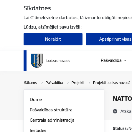
Pāriet uz lapas saturu
Sīkdatnes
Lai šī tīmekļvietne darbotos, tā izmanto obligāti nepiec
Lūdzu, atzīmējiet savu izvēli:
Noraidīt
Apstiprināt visas
Pašvaldība
Sākums
Pašvaldība
Projekti
Projekti Ludzas novadā
NATT
Dome
Pašvaldības struktūra
Atska
Centrālā administrācija
Statuss:
N
Iestādes