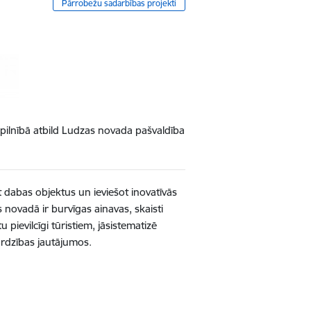
Pārrobežu sadarbības projekti
u pilnībā atbild Ludzas novada pašvaldība
ot dabas objektus un ieviešot inovatīvās
 novadā ir burvīgas ainavas, skaisti
 pievilcīgi tūristiem, jāsistematizē
ardzības jautājumos.