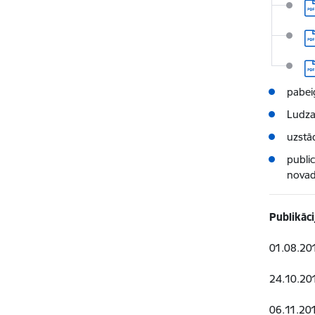
Le
Le
Le
pabei
Ludza
uzstād
publi
novad
Publikāci
01.08.201
24.10.201
06.11.2019