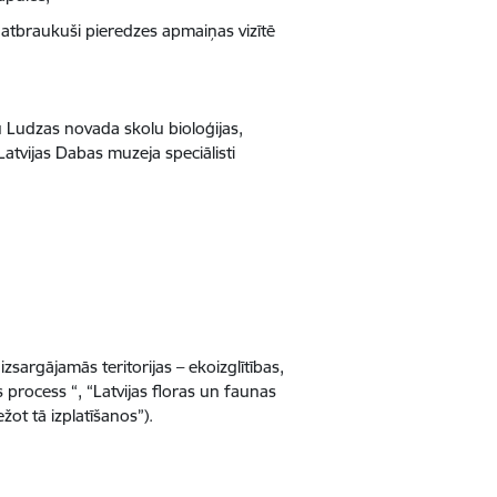
 atbraukuši pieredzes apmaiņas vizītē
 Ludzas novada skolu bioloģijas,
Latvijas Dabas muzeja speciālisti
zsargājamās teritorijas – ekoizglītības,
 process “, “Latvijas floras un faunas
žot tā izplatīšanos”).