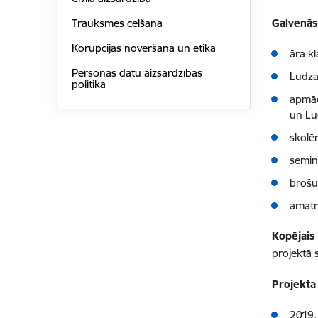
Galvenās 
Trauksmes celšana
Korupcijas novēršana un ētika
āra kl
Personas datu aizsardzības
Ludzas
politika
apmāc
un Lu
skolē
semin
brošū
amatn
Kopējais
projektā 
Projekta 
2019.