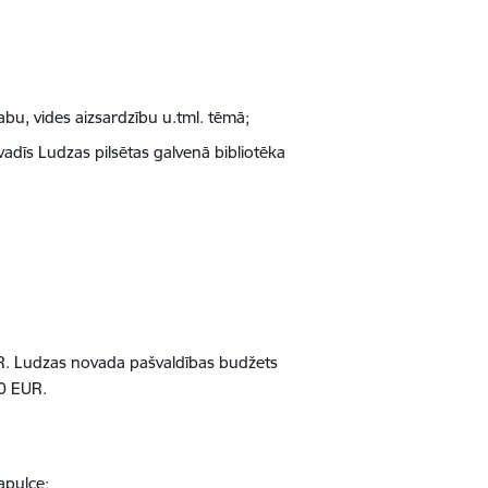
abu, vides aizsardzību u.tml. tēmā;
vadīs Ludzas pilsētas galvenā bibliotēka
UR. Ludzas novada pašvaldības budžets
50 EUR.
apulce;